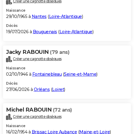
Créer une cagnotte obsèques
City break
Voyage de noces
Climat
Destinations
Voyage nature
Forum
+
PHOTO
Naissance
29/10/1965 à
Nantes
(
Loire-Atlantique
)
GUIDES D'ACHAT
Décès
19/07/2026 à
Bouguenais
(
Loire-Atlantique
)
BONS PLANS
CARTE DE VOEUX
Jacky RABOUIN
(79 ans)
Carte Bonne année
Carte Pâques
Carte de Noël
Carte Saint-Valentin
Carte d'anniversaire
DICTIONNAIRE
Créer une cagnotte obsèques
Biographies
Expressions
Dictionnaire
Citations
Proverbes
PROGRAMME TV
Naissance
02/10/1946 à
Fontainebleau
(
Seine-et-Marne
)
COPAINS D'AVANT
Décès
27/06/2026 à
Orléans
(
Loiret
)
Se connecter
Collèges
Universités
Service militaire
S'inscrire
Lycées
Primaires
Entreprises
Avis de recherche
AVIS DE DÉCÈS
FORUM
Michel RABOUIN
(72 ans)
Lifestyle
Sport
Television
Cinema
Bricolage
Culture
Auto
Voyage
Créer une cagnotte obsèques
Naissance
16/02/1954 à
Brissac Loire Aubance
(
Maine-et-Loire
)