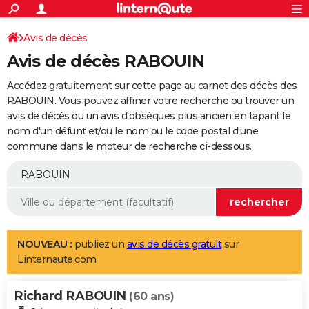
ACTUALITÉS
Connexion
S'inscrire
Avis de décès
Rechercher
Société
Education
Villes
Politique
Faits Divers
Monde
+
SPORT
Avis de décès RABOUIN
Football
Cyclisme
Forum
Coupe du monde 2026
Tennis
Rugby
CULTURE
Accédez gratuitement sur cette page au carnet des décès des
TNT
Cinéma
Musique
Programme TV
Streaming
Sorties cinéma
+
RABOUIN. Vous pouvez affiner votre recherche ou trouver un
FINANCE
avis de décès ou un avis d'obsèques plus ancien en tapant le
Impôts
Immobilier
Banque
Crédit
Retraite
Epargne
Risques naturels par ville
Assurance
AUTO
nom d'un défunt et/ou le nom ou le code postal d'une
commune dans le moteur de recherche ci-dessous.
Réserver un essai
Berlines
Forum auto
Essais
Citadines
SUV
+
HIGH-TECH
Meilleur smartphone
Ordinateurs
Guide high-tech
Mobiles
Internet
Jeux vidéo
+
BRICOLAGE
Aménagement intérieur
Cuisine
Jardinage
+
Forum
Extérieur
Salle de bains
Rangement
WEEK-END
Escapades
Expositions
Week-end nature
Guides de France
Patrimoine
Musées
+
LIFESTYLE
NOUVEAU :
publiez un
avis de décès gratuit
sur
Linternaute.com
Bien-être
Mode
+
Art de vivre
Loisirs
Modes de vie
SANTE
Richard RABOUIN
Guide de la santé
Médicaments
+
Alimentation
Maladies
Sommeil
(60 ans)
VOYAGE