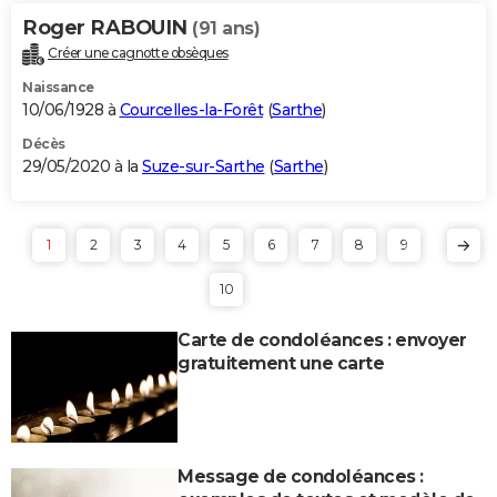
Roger RABOUIN
(91 ans)
Créer une cagnotte obsèques
Naissance
10/06/1928 à
Courcelles-la-Forêt
(
Sarthe
)
Décès
29/05/2020 à la
Suze-sur-Sarthe
(
Sarthe
)
1
2
3
4
5
6
7
8
9
10
Carte de condoléances : envoyer
gratuitement une carte
Message de condoléances :