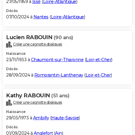
27/05/1959 à
Issé
(
Loire-Atlantique
)
Décès
07/10/2024 à
Nantes
(
Loire-Atlantique
)
Lucien RABOUIN
(90 ans)
Créer une cagnotte obsèques
Naissance
23/11/1933 à
Chaumont-sur-Tharonne
(
Loir-et-Cher
)
Décès
28/09/2024 à
Romorantin-Lanthenay
(
Loir-et-Cher
)
Kathy RABOUIN
(51 ans)
Créer une cagnotte obsèques
Naissance
29/03/1973 à
Ambilly
(
Haute-Savoie
)
Décès
01/09/2024 à
Anglefort
(
Ain
)