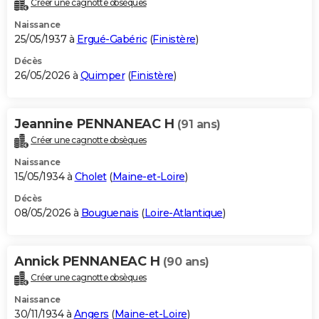
Créer une cagnotte obsèques
City break
Voyage de noces
Climat
Destinations
Voyage nature
Forum
+
PHOTO
Naissance
25/05/1937 à
Ergué-Gabéric
(
Finistère
)
GUIDES D'ACHAT
Décès
26/05/2026 à
Quimper
(
Finistère
)
BONS PLANS
CARTE DE VOEUX
Jeannine PENNANEAC H
(91 ans)
Carte Bonne année
Carte Pâques
Carte de Noël
Carte Saint-Valentin
Carte d'anniversaire
DICTIONNAIRE
Créer une cagnotte obsèques
Biographies
Expressions
Dictionnaire
Citations
Proverbes
PROGRAMME TV
Naissance
15/05/1934 à
Cholet
(
Maine-et-Loire
)
COPAINS D'AVANT
Décès
08/05/2026 à
Bouguenais
(
Loire-Atlantique
)
Se connecter
Collèges
Universités
Service militaire
S'inscrire
Lycées
Primaires
Entreprises
Avis de recherche
AVIS DE DÉCÈS
FORUM
Annick PENNANEAC H
(90 ans)
Lifestyle
Sport
Television
Cinema
Bricolage
Culture
Auto
Voyage
Créer une cagnotte obsèques
Naissance
30/11/1934 à
Angers
(
Maine-et-Loire
)