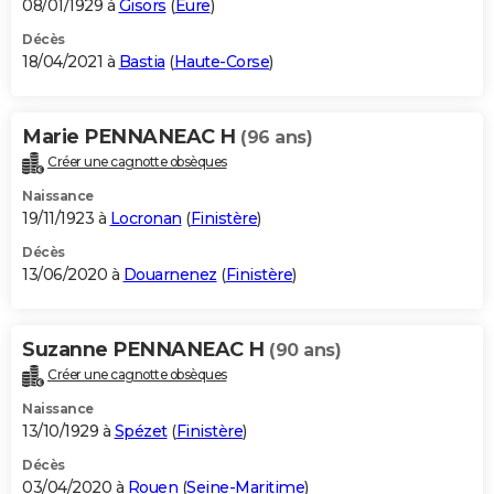
08/01/1929 à
Gisors
(
Eure
)
Décès
18/04/2021 à
Bastia
(
Haute-Corse
)
Marie PENNANEAC H
(96 ans)
Créer une cagnotte obsèques
Naissance
19/11/1923 à
Locronan
(
Finistère
)
Décès
13/06/2020 à
Douarnenez
(
Finistère
)
Suzanne PENNANEAC H
(90 ans)
Créer une cagnotte obsèques
Naissance
13/10/1929 à
Spézet
(
Finistère
)
Décès
03/04/2020 à
Rouen
(
Seine-Maritime
)