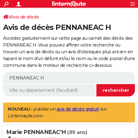
ACTUALITÉS
Connexion
S'inscrire
Avis de décès
Rechercher
Société
Education
Villes
Politique
Faits Divers
Monde
+
SPORT
Avis de décès PENNANEAC H
Football
Cyclisme
Forum
Coupe du monde 2026
Tennis
Rugby
CULTURE
Accédez gratuitement sur cette page au carnet des décès des
TNT
Cinéma
Musique
Programme TV
Streaming
Sorties cinéma
+
PENNANEAC H. Vous pouvez affiner votre recherche ou
FINANCE
trouver un avis de décès ou un avis d'obsèques plus ancien en
Impôts
Immobilier
Banque
Crédit
Retraite
Epargne
Risques naturels par ville
Assurance
AUTO
tapant le nom d'un défunt et/ou le nom ou le code postal d'une
commune dans le moteur de recherche ci-dessous.
Réserver un essai
Berlines
Forum auto
Essais
Citadines
SUV
+
HIGH-TECH
Meilleur smartphone
Ordinateurs
Guide high-tech
Mobiles
Internet
Jeux vidéo
+
BRICOLAGE
Aménagement intérieur
Cuisine
Jardinage
+
Forum
Extérieur
Salle de bains
Rangement
WEEK-END
Escapades
Expositions
Week-end nature
Guides de France
Patrimoine
Musées
+
LIFESTYLE
NOUVEAU :
publiez un
avis de décès gratuit
sur
Linternaute.com
Bien-être
Mode
+
Art de vivre
Loisirs
Modes de vie
SANTE
Marie PENNANEAC'H
Guide de la santé
Médicaments
+
Alimentation
Maladies
Sommeil
(89 ans)
VOYAGE