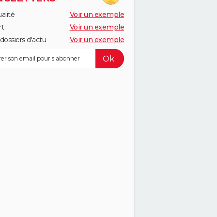
alité
Voir un exemple
rt
Voir un exemple
dossiers d'actu
Voir un exemple