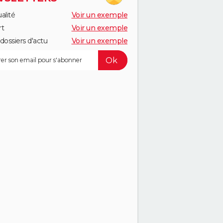
alité
Voir un exemple
rt
Voir un exemple
dossiers d'actu
Voir un exemple