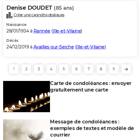
Denise DOUDET
(85 ans)
Créer une cagnotte obsèques
Naissance
28/01/1934 à
Rannée
(
Ille-et-Vilaine
)
Décès
24/12/2019 à
Availles-sur-Seiche
(
Ille-et-Vilaine
)
1
2
3
4
5
6
7
8
9
Carte de condoléances : envoyer
gratuitement une carte
Message de condoléances :
exemples de textes et modèle de
courrier