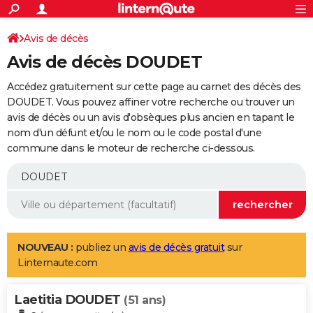
ACTUALITÉS
Connexion
S'inscrire
Avis de décès
Rechercher
Société
Education
Villes
Politique
Faits Divers
Monde
+
SPORT
Avis de décès DOUDET
Football
Cyclisme
Forum
Coupe du monde 2026
Tennis
Rugby
CULTURE
Accédez gratuitement sur cette page au carnet des décès des
TNT
Cinéma
Musique
Programme TV
Streaming
Sorties cinéma
+
DOUDET. Vous pouvez affiner votre recherche ou trouver un
FINANCE
avis de décès ou un avis d'obsèques plus ancien en tapant le
Impôts
Immobilier
Banque
Crédit
Retraite
Epargne
Risques naturels par ville
Assurance
AUTO
nom d'un défunt et/ou le nom ou le code postal d'une
commune dans le moteur de recherche ci-dessous.
Réserver un essai
Berlines
Forum auto
Essais
Citadines
SUV
+
HIGH-TECH
Meilleur smartphone
Ordinateurs
Guide high-tech
Mobiles
Internet
Jeux vidéo
+
BRICOLAGE
Aménagement intérieur
Cuisine
Jardinage
+
Forum
Extérieur
Salle de bains
Rangement
WEEK-END
Escapades
Expositions
Week-end nature
Guides de France
Patrimoine
Musées
+
LIFESTYLE
NOUVEAU :
publiez un
avis de décès gratuit
sur
Linternaute.com
Bien-être
Mode
+
Art de vivre
Loisirs
Modes de vie
SANTE
Laetitia DOUDET
Guide de la santé
Médicaments
+
Alimentation
Maladies
Sommeil
(51 ans)
VOYAGE