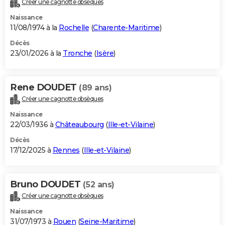
Créer une cagnotte obsèques
City break
Voyage de noces
Climat
Destinations
Voyage nature
Forum
+
PHOTO
Naissance
11/08/1974 à la
Rochelle
(
Charente-Maritime
)
GUIDES D'ACHAT
Décès
23/01/2026 à la
Tronche
(
Isère
)
BONS PLANS
CARTE DE VOEUX
Rene DOUDET
(89 ans)
Carte Bonne année
Carte Pâques
Carte de Noël
Carte Saint-Valentin
Carte d'anniversaire
DICTIONNAIRE
Créer une cagnotte obsèques
Biographies
Expressions
Dictionnaire
Citations
Proverbes
PROGRAMME TV
Naissance
22/03/1936 à
Châteaubourg
(
Ille-et-Vilaine
)
COPAINS D'AVANT
Décès
17/12/2025 à
Rennes
(
Ille-et-Vilaine
)
Se connecter
Collèges
Universités
Service militaire
S'inscrire
Lycées
Primaires
Entreprises
Avis de recherche
AVIS DE DÉCÈS
FORUM
Bruno DOUDET
(52 ans)
Lifestyle
Sport
Television
Cinema
Bricolage
Culture
Auto
Voyage
Créer une cagnotte obsèques
Naissance
31/07/1973 à
Rouen
(
Seine-Maritime
)