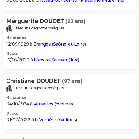
07/08/2022 à
Château-Gontier-sur-Mayenne
(
Mayenne
)
Marguerite DOUDET
(92 ans)
Créer une cagnotte obsèques
Naissance
12/09/1929 à
Branges
(
Saône-et-Loire
)
Décès
17/05/2022 à
Lons-le-Saunier
(
Jura
)
Christiane DOUDET
(97 ans)
Créer une cagnotte obsèques
Naissance
04/10/1924 à
Versailles
(
Yvelines
)
Décès
01/02/2022 à la
Verrière
(
Yvelines
)