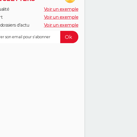
alité
Voir un exemple
rt
Voir un exemple
dossiers d'actu
Voir un exemple