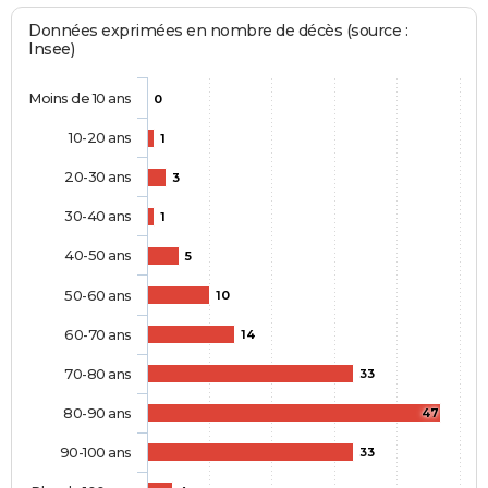
Données exprimées en nombre de décès (source :
Insee)
Moins de 10 ans
0
10-20 ans
1
20-30 ans
3
30-40 ans
1
40-50 ans
5
50-60 ans
10
60-70 ans
14
70-80 ans
33
80-90 ans
47
90-100 ans
33