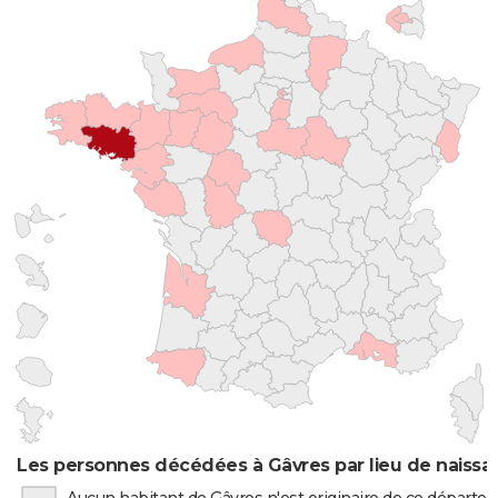
Les personnes décédées à Gâvres par lieu de naissa