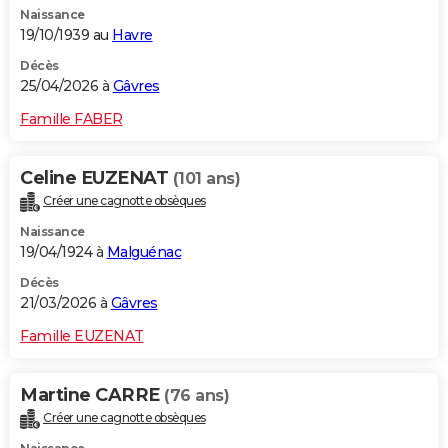
Naissance
City break
Voyage de noces
Climat
Destinations
Voyage nature
Forum
+
PHOTO
19/10/1939 au
Havre
GUIDES D'ACHAT
Décès
25/04/2026 à
Gâvres
BONS PLANS
Famille FABER
CARTE DE VOEUX
Celine EUZENAT
(101 ans)
Carte Bonne année
Carte Pâques
Carte de Noël
Carte Saint-Valentin
Carte d'anniversaire
DICTIONNAIRE
Créer une cagnotte obsèques
Biographies
Expressions
Dictionnaire
Citations
Proverbes
PROGRAMME TV
Naissance
19/04/1924 à
Malguénac
COPAINS D'AVANT
Décès
21/03/2026 à
Gâvres
Se connecter
Collèges
Universités
Service militaire
S'inscrire
Lycées
Primaires
Entreprises
Avis de recherche
AVIS DE DÉCÈS
Famille EUZENAT
FORUM
Lifestyle
Sport
Television
Cinema
Bricolage
Culture
Auto
Voyage
Martine CARRE
(76 ans)
Créer une cagnotte obsèques