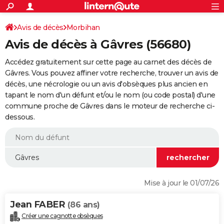
ACTUALITÉS
Connexion
S'inscrire
Avis de décès
Morbihan
Rechercher
Société
Education
Villes
Politique
Faits Divers
Monde
+
SPORT
Avis de décès à Gâvres (56680)
Football
Cyclisme
Forum
Coupe du monde 2026
Tennis
Rugby
CULTURE
Accédez gratuitement sur cette page au carnet des décès de
TNT
Cinéma
Musique
Programme TV
Streaming
Sorties cinéma
+
Gâvres. Vous pouvez affiner votre recherche, trouver un avis de
FINANCE
décès, une nécrologie ou un avis d'obsèques plus ancien en
Impôts
Immobilier
Banque
Crédit
Retraite
Epargne
Risques naturels par ville
Assurance
AUTO
tapant le nom d'un défunt et/ou le nom (ou code postal) d'une
commune proche de Gâvres dans le moteur de recherche ci-
Réserver un essai
Berlines
Forum auto
Essais
Citadines
SUV
+
HIGH-TECH
dessous.
Meilleur smartphone
Ordinateurs
Guide high-tech
Mobiles
Internet
Jeux vidéo
+
BRICOLAGE
Aménagement intérieur
Cuisine
Jardinage
+
Forum
Extérieur
Salle de bains
Rangement
WEEK-END
Escapades
Expositions
Week-end nature
Guides de France
Patrimoine
Musées
+
LIFESTYLE
Mise à jour le 01/07/26
Bien-être
Mode
+
Art de vivre
Loisirs
Modes de vie
SANTE
Jean FABER
(86 ans)
Guide de la santé
Médicaments
+
Alimentation
Maladies
Sommeil
VOYAGE
Créer une cagnotte obsèques