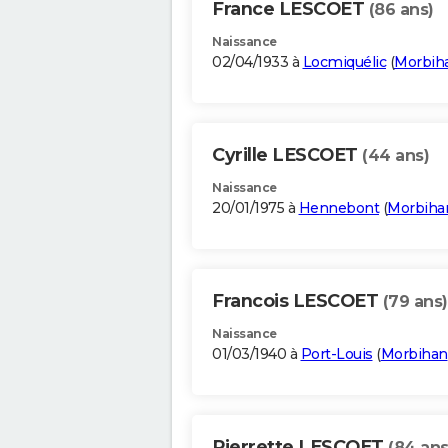
France LESCOET
(86 ans)
Naissance
02/04/1933 à
Locmiquélic
(
Morbih
Cyrille LESCOET
(44 ans)
Naissance
20/01/1975 à
Hennebont
(
Morbiha
Francois LESCOET
(79 ans)
Naissance
01/03/1940 à
Port-Louis
(
Morbihan
Pierrette LESCOET
(84 ans