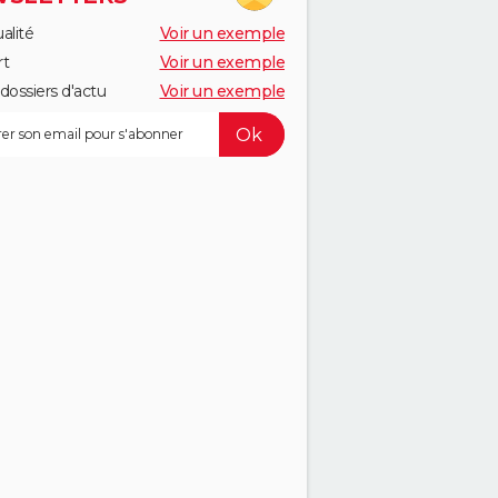
alité
Voir un exemple
rt
Voir un exemple
dossiers d'actu
Voir un exemple