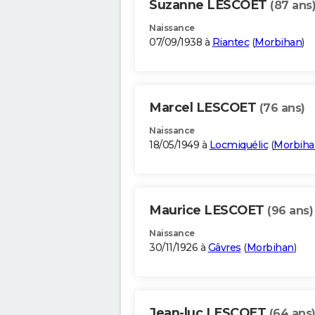
Suzanne LESCOET
(87 ans
Naissance
07/09/1938 à
Riantec
(
Morbihan
)
Marcel LESCOET
(76 ans)
Naissance
18/05/1949 à
Locmiquélic
(
Morbiha
Maurice LESCOET
(96 ans)
Naissance
30/11/1926 à
Gâvres
(
Morbihan
)
Jean-luc LESCOET
(64 ans