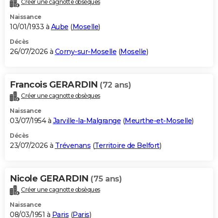
Créer une cagnotte obsèques
City break
Voyage de noces
Climat
Destinations
Voyage nature
Forum
+
PHOTO
Naissance
10/01/1933 à
Aube
(
Moselle
)
GUIDES D'ACHAT
Décès
26/07/2026 à
Corny-sur-Moselle
(
Moselle
)
BONS PLANS
CARTE DE VOEUX
Francois GERARDIN
(72 ans)
Carte Bonne année
Carte Pâques
Carte de Noël
Carte Saint-Valentin
Carte d'anniversaire
DICTIONNAIRE
Créer une cagnotte obsèques
Biographies
Expressions
Dictionnaire
Citations
Proverbes
PROGRAMME TV
Naissance
03/07/1954 à
Jarville-la-Malgrange
(
Meurthe-et-Moselle
)
COPAINS D'AVANT
Décès
23/07/2026 à
Trévenans
(
Territoire de Belfort
)
Se connecter
Collèges
Universités
Service militaire
S'inscrire
Lycées
Primaires
Entreprises
Avis de recherche
AVIS DE DÉCÈS
FORUM
Nicole GERARDIN
(75 ans)
Lifestyle
Sport
Television
Cinema
Bricolage
Culture
Auto
Voyage
Créer une cagnotte obsèques
Naissance
08/03/1951 à
Paris
(
Paris
)