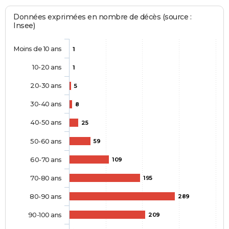
Données exprimées en nombre de décès (source :
Insee)
Moins de 10 ans
1
10-20 ans
1
20-30 ans
5
30-40 ans
8
40-50 ans
25
50-60 ans
59
60-70 ans
109
70-80 ans
195
80-90 ans
289
90-100 ans
209