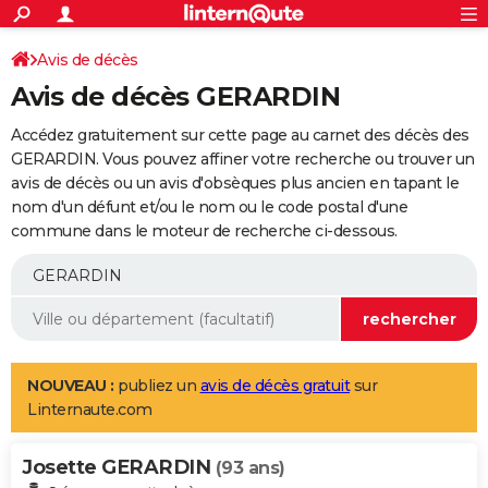
ACTUALITÉS
Connexion
S'inscrire
Avis de décès
Rechercher
Société
Education
Villes
Politique
Faits Divers
Monde
+
SPORT
Avis de décès GERARDIN
Football
Cyclisme
Forum
Coupe du monde 2026
Tennis
Rugby
CULTURE
Accédez gratuitement sur cette page au carnet des décès des
TNT
Cinéma
Musique
Programme TV
Streaming
Sorties cinéma
+
GERARDIN. Vous pouvez affiner votre recherche ou trouver un
FINANCE
avis de décès ou un avis d'obsèques plus ancien en tapant le
Impôts
Immobilier
Banque
Crédit
Retraite
Epargne
Risques naturels par ville
Assurance
AUTO
nom d'un défunt et/ou le nom ou le code postal d'une
commune dans le moteur de recherche ci-dessous.
Réserver un essai
Berlines
Forum auto
Essais
Citadines
SUV
+
HIGH-TECH
Meilleur smartphone
Ordinateurs
Guide high-tech
Mobiles
Internet
Jeux vidéo
+
BRICOLAGE
Aménagement intérieur
Cuisine
Jardinage
+
Forum
Extérieur
Salle de bains
Rangement
WEEK-END
Escapades
Expositions
Week-end nature
Guides de France
Patrimoine
Musées
+
LIFESTYLE
NOUVEAU :
publiez un
avis de décès gratuit
sur
Linternaute.com
Bien-être
Mode
+
Art de vivre
Loisirs
Modes de vie
SANTE
Josette GERARDIN
Guide de la santé
Médicaments
+
Alimentation
Maladies
Sommeil
(93 ans)
VOYAGE