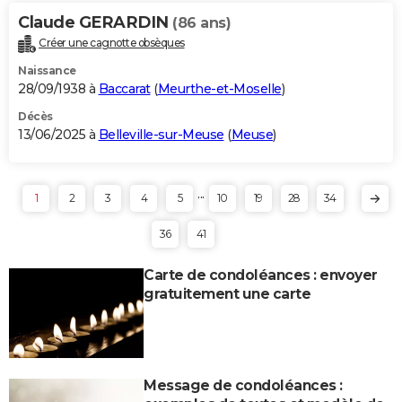
Claude GERARDIN
(86 ans)
Créer une cagnotte obsèques
Naissance
28/09/1938 à
Baccarat
(
Meurthe-et-Moselle
)
Décès
13/06/2025 à
Belleville-sur-Meuse
(
Meuse
)
...
1
2
3
4
5
10
19
28
34
36
41
Carte de condoléances : envoyer
gratuitement une carte
Message de condoléances :