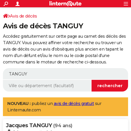
ACTUALITÉS
Connexion
S'inscrire
Avis de décès
Rechercher
Société
Education
Villes
Politique
Faits Divers
Monde
+
SPORT
Avis de décès TANGUY
Football
Cyclisme
Forum
Coupe du monde 2026
Tennis
Rugby
CULTURE
Accédez gratuitement sur cette page au carnet des décès des
TNT
Cinéma
Musique
Programme TV
Streaming
Sorties cinéma
+
TANGUY. Vous pouvez affiner votre recherche ou trouver un
FINANCE
avis de décès ou un avis d'obsèques plus ancien en tapant le
Impôts
Immobilier
Banque
Crédit
Retraite
Epargne
Risques naturels par ville
Assurance
AUTO
nom d'un défunt et/ou le nom ou le code postal d'une
commune dans le moteur de recherche ci-dessous.
Réserver un essai
Berlines
Forum auto
Essais
Citadines
SUV
+
HIGH-TECH
Meilleur smartphone
Ordinateurs
Guide high-tech
Mobiles
Internet
Jeux vidéo
+
BRICOLAGE
Aménagement intérieur
Cuisine
Jardinage
+
Forum
Extérieur
Salle de bains
Rangement
WEEK-END
Escapades
Expositions
Week-end nature
Guides de France
Patrimoine
Musées
+
LIFESTYLE
NOUVEAU :
publiez un
avis de décès gratuit
sur
Linternaute.com
Bien-être
Mode
+
Art de vivre
Loisirs
Modes de vie
SANTE
Jacques TANGUY
Guide de la santé
Médicaments
+
Alimentation
Maladies
Sommeil
(94 ans)
VOYAGE