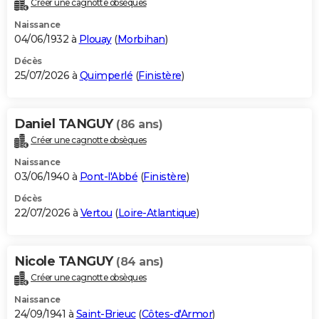
Créer une cagnotte obsèques
City break
Voyage de noces
Climat
Destinations
Voyage nature
Forum
+
PHOTO
Naissance
04/06/1932 à
Plouay
(
Morbihan
)
GUIDES D'ACHAT
Décès
25/07/2026 à
Quimperlé
(
Finistère
)
BONS PLANS
CARTE DE VOEUX
Daniel TANGUY
(86 ans)
Carte Bonne année
Carte Pâques
Carte de Noël
Carte Saint-Valentin
Carte d'anniversaire
DICTIONNAIRE
Créer une cagnotte obsèques
Biographies
Expressions
Dictionnaire
Citations
Proverbes
PROGRAMME TV
Naissance
03/06/1940 à
Pont-l'Abbé
(
Finistère
)
COPAINS D'AVANT
Décès
22/07/2026 à
Vertou
(
Loire-Atlantique
)
Se connecter
Collèges
Universités
Service militaire
S'inscrire
Lycées
Primaires
Entreprises
Avis de recherche
AVIS DE DÉCÈS
FORUM
Nicole TANGUY
(84 ans)
Lifestyle
Sport
Television
Cinema
Bricolage
Culture
Auto
Voyage
Créer une cagnotte obsèques
Naissance
24/09/1941 à
Saint-Brieuc
(
Côtes-d'Armor
)