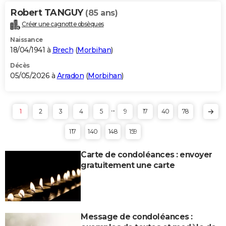
Robert TANGUY
(85 ans)
Créer une cagnotte obsèques
Naissance
18/04/1941 à
Brech
(
Morbihan
)
Décès
05/05/2026 à
Arradon
(
Morbihan
)
...
1
2
3
4
5
9
17
40
78
117
140
148
159
Carte de condoléances : envoyer
gratuitement une carte
Message de condoléances :