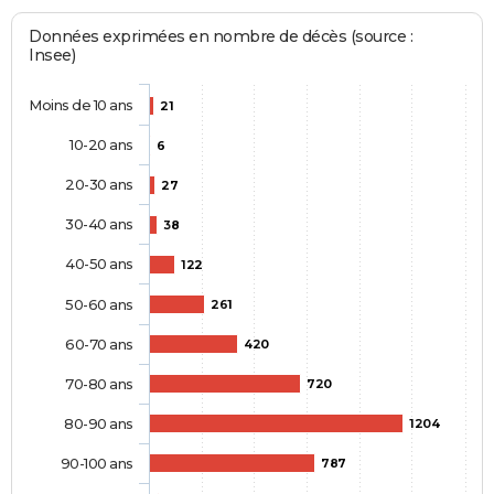
Données exprimées en nombre de décès (source :
Insee)
Moins de 10 ans
21
10-20 ans
6
20-30 ans
27
30-40 ans
38
40-50 ans
122
50-60 ans
261
60-70 ans
420
70-80 ans
720
80-90 ans
1204
90-100 ans
787