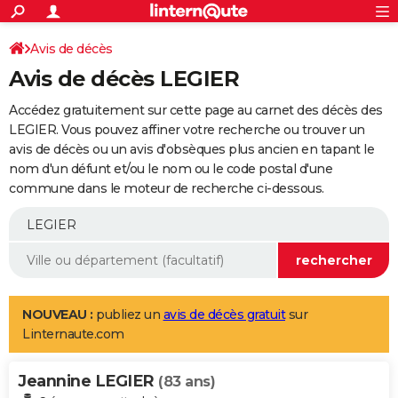
ACTUALITÉS
Connexion
S'inscrire
Avis de décès
Rechercher
Société
Education
Villes
Politique
Faits Divers
Monde
+
SPORT
Avis de décès LEGIER
Football
Cyclisme
Forum
Coupe du monde 2026
Tennis
Rugby
CULTURE
Accédez gratuitement sur cette page au carnet des décès des
TNT
Cinéma
Musique
Programme TV
Streaming
Sorties cinéma
+
LEGIER. Vous pouvez affiner votre recherche ou trouver un
FINANCE
avis de décès ou un avis d'obsèques plus ancien en tapant le
Impôts
Immobilier
Banque
Crédit
Retraite
Epargne
Risques naturels par ville
Assurance
AUTO
nom d'un défunt et/ou le nom ou le code postal d'une
commune dans le moteur de recherche ci-dessous.
Réserver un essai
Berlines
Forum auto
Essais
Citadines
SUV
+
HIGH-TECH
Meilleur smartphone
Ordinateurs
Guide high-tech
Mobiles
Internet
Jeux vidéo
+
BRICOLAGE
Aménagement intérieur
Cuisine
Jardinage
+
Forum
Extérieur
Salle de bains
Rangement
WEEK-END
Escapades
Expositions
Week-end nature
Guides de France
Patrimoine
Musées
+
LIFESTYLE
NOUVEAU :
publiez un
avis de décès gratuit
sur
Linternaute.com
Bien-être
Mode
+
Art de vivre
Loisirs
Modes de vie
SANTE
Jeannine LEGIER
Guide de la santé
Médicaments
+
Alimentation
Maladies
Sommeil
(83 ans)
VOYAGE