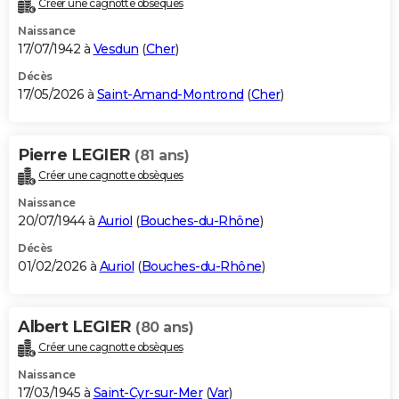
Créer une cagnotte obsèques
City break
Voyage de noces
Climat
Destinations
Voyage nature
Forum
+
PHOTO
Naissance
17/07/1942 à
Vesdun
(
Cher
)
GUIDES D'ACHAT
Décès
17/05/2026 à
Saint-Amand-Montrond
(
Cher
)
BONS PLANS
CARTE DE VOEUX
Pierre LEGIER
(81 ans)
Carte Bonne année
Carte Pâques
Carte de Noël
Carte Saint-Valentin
Carte d'anniversaire
DICTIONNAIRE
Créer une cagnotte obsèques
Biographies
Expressions
Dictionnaire
Citations
Proverbes
PROGRAMME TV
Naissance
20/07/1944 à
Auriol
(
Bouches-du-Rhône
)
COPAINS D'AVANT
Décès
01/02/2026 à
Auriol
(
Bouches-du-Rhône
)
Se connecter
Collèges
Universités
Service militaire
S'inscrire
Lycées
Primaires
Entreprises
Avis de recherche
AVIS DE DÉCÈS
FORUM
Albert LEGIER
(80 ans)
Lifestyle
Sport
Television
Cinema
Bricolage
Culture
Auto
Voyage
Créer une cagnotte obsèques
Naissance
17/03/1945 à
Saint-Cyr-sur-Mer
(
Var
)