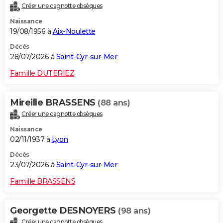
Créer une cagnotte obsèques
City break
Voyage de noces
Climat
Destinations
Voyage nature
Forum
+
PHOTO
Naissance
19/08/1956 à
Aix-Noulette
GUIDES D'ACHAT
Décès
BONS PLANS
28/07/2026 à
Saint-Cyr-sur-Mer
CARTE DE VOEUX
Famille DUTERIEZ
Carte Bonne année
Carte Pâques
Carte de Noël
Carte Saint-Valentin
Carte d'anniversaire
DICTIONNAIRE
Mireille BRASSENS
(88 ans)
Biographies
Expressions
Dictionnaire
Citations
Proverbes
PROGRAMME TV
Créer une cagnotte obsèques
Naissance
COPAINS D'AVANT
02/11/1937 à
Lyon
Se connecter
Collèges
Universités
Service militaire
S'inscrire
Lycées
Primaires
Entreprises
Avis de recherche
AVIS DE DÉCÈS
Décès
23/07/2026 à
Saint-Cyr-sur-Mer
FORUM
Famille BRASSENS
Lifestyle
Sport
Television
Cinema
Bricolage
Culture
Auto
Voyage
Georgette DESNOYERS
(98 ans)
Créer une cagnotte obsèques