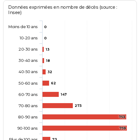
Données exprimées en nombre de décès (source :
Insee)
Moins de 10 ans
0
10-20 ans
0
20-30 ans
13
30-40 ans
18
40-50 ans
32
50-60 ans
62
60-70 ans
147
70-80 ans
273
80-90 ans
753
90-100 ans
759
Plus de 100 ans
73