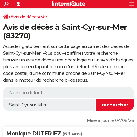
ACTUALITÉS
Connexion
S'inscrire
Avis de décès
Var
Rechercher
Société
Education
Villes
Politique
Faits Divers
Monde
+
SPORT
Avis de décès à Saint-Cyr-sur-Mer
Football
Cyclisme
Forum
Coupe du monde 2026
Tennis
Rugby
CULTURE
(83270)
TNT
Cinéma
Musique
Programme TV
Streaming
Sorties cinéma
+
FINANCE
Accédez gratuitement sur cette page au carnet des décès de
Saint-Cyr-sur-Mer. Vous pouvez affiner votre recherche,
Impôts
Immobilier
Banque
Crédit
Retraite
Epargne
Risques naturels par ville
Assurance
AUTO
trouver un avis de décès, une nécrologie ou un avis d'obsèques
plus ancien en tapant le nom d'un défunt et/ou le nom (ou
Réserver un essai
Berlines
Forum auto
Essais
Citadines
SUV
+
HIGH-TECH
code postal) d'une commune proche de Saint-Cyr-sur-Mer
dans le moteur de recherche ci-dessous.
Meilleur smartphone
Ordinateurs
Guide high-tech
Mobiles
Internet
Jeux vidéo
+
BRICOLAGE
Aménagement intérieur
Cuisine
Jardinage
+
Forum
Extérieur
Salle de bains
Rangement
WEEK-END
Escapades
Expositions
Week-end nature
Guides de France
Patrimoine
Musées
+
LIFESTYLE
Bien-être
Mode
+
Art de vivre
Loisirs
Modes de vie
SANTE
Mise à jour le 04/08/26
Guide de la santé
Médicaments
+
Alimentation
Maladies
Sommeil
VOYAGE
Monique DUTERIEZ
(69 ans)