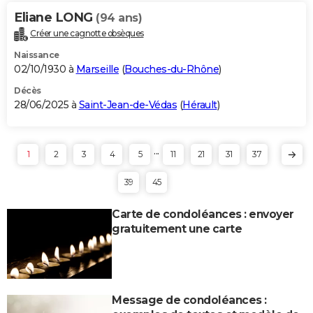
Eliane LONG
(94 ans)
Créer une cagnotte obsèques
Naissance
02/10/1930 à
Marseille
(
Bouches-du-Rhône
)
Décès
28/06/2025 à
Saint-Jean-de-Védas
(
Hérault
)
...
1
2
3
4
5
11
21
31
37
39
45
Carte de condoléances : envoyer
gratuitement une carte
Message de condoléances :