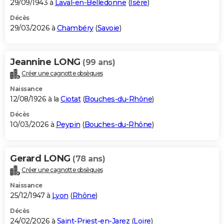
29/09/1943 à
Laval-en-Belledonne
(
Isère
)
Décès
29/03/2026 à
Chambéry
(
Savoie
)
Jeannine LONG
(99 ans)
Créer une cagnotte obsèques
Naissance
12/08/1926 à la
Ciotat
(
Bouches-du-Rhône
)
Décès
10/03/2026 à
Peypin
(
Bouches-du-Rhône
)
Gerard LONG
(78 ans)
Créer une cagnotte obsèques
Naissance
25/12/1947 à
Lyon
(
Rhône
)
Décès
24/02/2026 à
Saint-Priest-en-Jarez
(
Loire
)