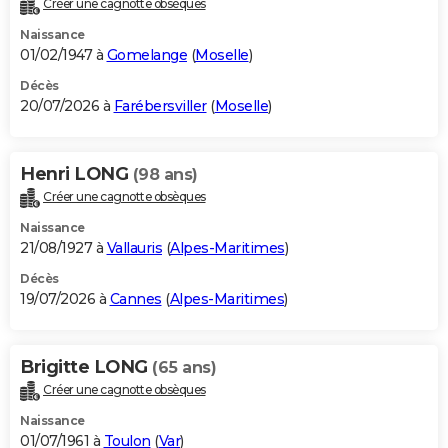
Créer une cagnotte obsèques
City break
Voyage de noces
Climat
Destinations
Voyage nature
Forum
+
PHOTO
Naissance
01/02/1947 à
Gomelange
(
Moselle
)
GUIDES D'ACHAT
Décès
20/07/2026 à
Farébersviller
(
Moselle
)
BONS PLANS
CARTE DE VOEUX
Henri LONG
(98 ans)
Carte Bonne année
Carte Pâques
Carte de Noël
Carte Saint-Valentin
Carte d'anniversaire
DICTIONNAIRE
Créer une cagnotte obsèques
Biographies
Expressions
Dictionnaire
Citations
Proverbes
PROGRAMME TV
Naissance
21/08/1927 à
Vallauris
(
Alpes-Maritimes
)
COPAINS D'AVANT
Décès
19/07/2026 à
Cannes
(
Alpes-Maritimes
)
Se connecter
Collèges
Universités
Service militaire
S'inscrire
Lycées
Primaires
Entreprises
Avis de recherche
AVIS DE DÉCÈS
FORUM
Brigitte LONG
(65 ans)
Lifestyle
Sport
Television
Cinema
Bricolage
Culture
Auto
Voyage
Créer une cagnotte obsèques
Naissance
01/07/1961 à
Toulon
(
Var
)