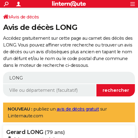
ACTUALITÉS
Connexion
S'inscrire
Avis de décès
Rechercher
Société
Education
Villes
Politique
Faits Divers
Monde
+
SPORT
Avis de décès LONG
Football
Cyclisme
Forum
Coupe du monde 2026
Tennis
Rugby
CULTURE
Accédez gratuitement sur cette page au carnet des décès des
TNT
Cinéma
Musique
Programme TV
Streaming
Sorties cinéma
+
LONG. Vous pouvez affiner votre recherche ou trouver un avis
FINANCE
de décès ou un avis d'obsèques plus ancien en tapant le nom
Impôts
Immobilier
Banque
Crédit
Retraite
Epargne
Risques naturels par ville
Assurance
AUTO
d'un défunt et/ou le nom ou le code postal d'une commune
dans le moteur de recherche ci-dessous.
Réserver un essai
Berlines
Forum auto
Essais
Citadines
SUV
+
HIGH-TECH
Meilleur smartphone
Ordinateurs
Guide high-tech
Mobiles
Internet
Jeux vidéo
+
BRICOLAGE
Aménagement intérieur
Cuisine
Jardinage
+
Forum
Extérieur
Salle de bains
Rangement
WEEK-END
Escapades
Expositions
Week-end nature
Guides de France
Patrimoine
Musées
+
LIFESTYLE
NOUVEAU :
publiez un
avis de décès gratuit
sur
Linternaute.com
Bien-être
Mode
+
Art de vivre
Loisirs
Modes de vie
SANTE
Gerard LONG
Guide de la santé
Médicaments
+
Alimentation
Maladies
Sommeil
(79 ans)
VOYAGE