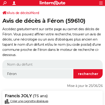
ACTUALITÉS
Connexion
S'inscrire
Avis de décès
Nord
Rechercher
Société
Education
Villes
Politique
Faits Divers
Monde
+
SPORT
Avis de décès à Féron (59610)
Football
Cyclisme
Forum
Coupe du monde 2026
Tennis
Rugby
CULTURE
Accédez gratuitement sur cette page au carnet des décès de
TNT
Cinéma
Musique
Programme TV
Streaming
Sorties cinéma
+
Féron. Vous pouvez affiner votre recherche, trouver un avis de
FINANCE
décès, une nécrologie ou un avis d'obsèques plus ancien en
Impôts
Immobilier
Banque
Crédit
Retraite
Epargne
Risques naturels par ville
Assurance
AUTO
tapant le nom d'un défunt et/ou le nom (ou code postal) d'une
commune proche de Féron dans le moteur de recherche ci-
Réserver un essai
Berlines
Forum auto
Essais
Citadines
SUV
+
HIGH-TECH
dessous.
Meilleur smartphone
Ordinateurs
Guide high-tech
Mobiles
Internet
Jeux vidéo
+
BRICOLAGE
Aménagement intérieur
Cuisine
Jardinage
+
Forum
Extérieur
Salle de bains
Rangement
WEEK-END
Escapades
Expositions
Week-end nature
Guides de France
Patrimoine
Musées
+
LIFESTYLE
Mise à jour le 25/06/26
Bien-être
Mode
+
Art de vivre
Loisirs
Modes de vie
SANTE
Francis JOLY
(75 ans)
Guide de la santé
Médicaments
+
Alimentation
Maladies
Sommeil
VOYAGE
Créer une cagnotte obsèques