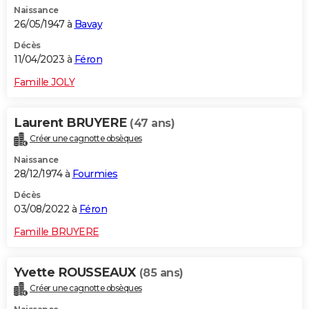
Naissance
City break
Voyage de noces
Climat
Destinations
Voyage nature
Forum
+
PHOTO
26/05/1947 à
Bavay
GUIDES D'ACHAT
Décès
11/04/2023 à
Féron
BONS PLANS
Famille JOLY
CARTE DE VOEUX
Laurent BRUYERE
(47 ans)
Carte Bonne année
Carte Pâques
Carte de Noël
Carte Saint-Valentin
Carte d'anniversaire
DICTIONNAIRE
Créer une cagnotte obsèques
Biographies
Expressions
Dictionnaire
Citations
Proverbes
PROGRAMME TV
Naissance
28/12/1974 à
Fourmies
COPAINS D'AVANT
Décès
03/08/2022 à
Féron
Se connecter
Collèges
Universités
Service militaire
S'inscrire
Lycées
Primaires
Entreprises
Avis de recherche
AVIS DE DÉCÈS
Famille BRUYERE
FORUM
Lifestyle
Sport
Television
Cinema
Bricolage
Culture
Auto
Voyage
Yvette ROUSSEAUX
(85 ans)
Créer une cagnotte obsèques