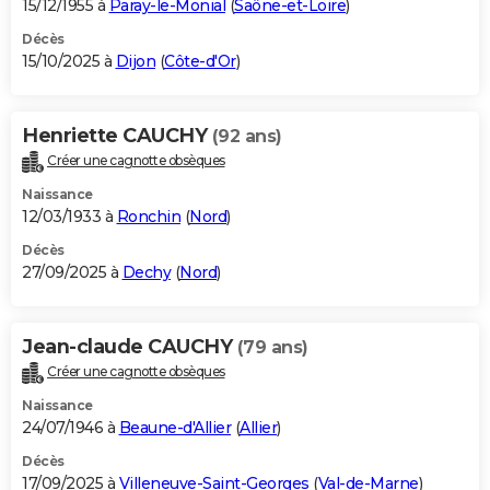
15/12/1955 à
Paray-le-Monial
(
Saône-et-Loire
)
Décès
15/10/2025 à
Dijon
(
Côte-d'Or
)
Henriette CAUCHY
(92 ans)
Créer une cagnotte obsèques
Naissance
12/03/1933 à
Ronchin
(
Nord
)
Décès
27/09/2025 à
Dechy
(
Nord
)
Jean-claude CAUCHY
(79 ans)
Créer une cagnotte obsèques
Naissance
24/07/1946 à
Beaune-d'Allier
(
Allier
)
Décès
17/09/2025 à
Villeneuve-Saint-Georges
(
Val-de-Marne
)