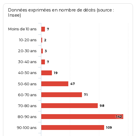
Données exprimées en nombre de décès (source :
Insee)
Moins de 10 ans
7
10-20 ans
2
20-30 ans
3
30-40 ans
7
40-50 ans
19
50-60 ans
47
60-70 ans
71
70-80 ans
98
80-90 ans
142
90-100 ans
109