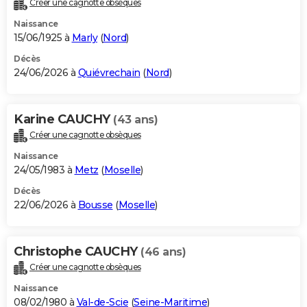
Créer une cagnotte obsèques
City break
Voyage de noces
Climat
Destinations
Voyage nature
Forum
+
PHOTO
Naissance
15/06/1925 à
Marly
(
Nord
)
GUIDES D'ACHAT
Décès
24/06/2026 à
Quiévrechain
(
Nord
)
BONS PLANS
CARTE DE VOEUX
Karine CAUCHY
(43 ans)
Carte Bonne année
Carte Pâques
Carte de Noël
Carte Saint-Valentin
Carte d'anniversaire
DICTIONNAIRE
Créer une cagnotte obsèques
Biographies
Expressions
Dictionnaire
Citations
Proverbes
PROGRAMME TV
Naissance
24/05/1983 à
Metz
(
Moselle
)
COPAINS D'AVANT
Décès
22/06/2026 à
Bousse
(
Moselle
)
Se connecter
Collèges
Universités
Service militaire
S'inscrire
Lycées
Primaires
Entreprises
Avis de recherche
AVIS DE DÉCÈS
FORUM
Christophe CAUCHY
(46 ans)
Lifestyle
Sport
Television
Cinema
Bricolage
Culture
Auto
Voyage
Créer une cagnotte obsèques
Naissance
08/02/1980 à
Val-de-Scie
(
Seine-Maritime
)