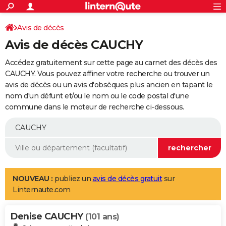
ACTUALITÉS
Connexion
S'inscrire
Avis de décès
Rechercher
Société
Education
Villes
Politique
Faits Divers
Monde
+
SPORT
Avis de décès CAUCHY
Football
Cyclisme
Forum
Coupe du monde 2026
Tennis
Rugby
CULTURE
Accédez gratuitement sur cette page au carnet des décès des
TNT
Cinéma
Musique
Programme TV
Streaming
Sorties cinéma
+
CAUCHY. Vous pouvez affiner votre recherche ou trouver un
FINANCE
avis de décès ou un avis d'obsèques plus ancien en tapant le
Impôts
Immobilier
Banque
Crédit
Retraite
Epargne
Risques naturels par ville
Assurance
AUTO
nom d'un défunt et/ou le nom ou le code postal d'une
commune dans le moteur de recherche ci-dessous.
Réserver un essai
Berlines
Forum auto
Essais
Citadines
SUV
+
HIGH-TECH
Meilleur smartphone
Ordinateurs
Guide high-tech
Mobiles
Internet
Jeux vidéo
+
BRICOLAGE
Aménagement intérieur
Cuisine
Jardinage
+
Forum
Extérieur
Salle de bains
Rangement
WEEK-END
Escapades
Expositions
Week-end nature
Guides de France
Patrimoine
Musées
+
LIFESTYLE
NOUVEAU :
publiez un
avis de décès gratuit
sur
Linternaute.com
Bien-être
Mode
+
Art de vivre
Loisirs
Modes de vie
SANTE
Denise CAUCHY
Guide de la santé
Médicaments
+
Alimentation
Maladies
Sommeil
(101 ans)
VOYAGE