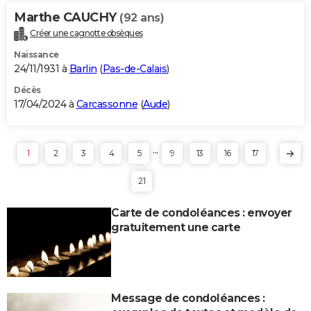
Marthe CAUCHY
(92 ans)
Créer une cagnotte obsèques
Naissance
24/11/1931 à
Barlin
(
Pas-de-Calais
)
Décès
17/04/2024 à
Carcassonne
(
Aude
)
...
1
2
3
4
5
9
13
16
17
21
Carte de condoléances : envoyer
gratuitement une carte
Message de condoléances :