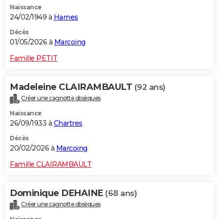
Naissance
City break
Voyage de noces
Climat
Destinations
Voyage nature
Forum
+
PHOTO
24/02/1949 à
Harnes
GUIDES D'ACHAT
Décès
01/05/2026 à
Marcoing
BONS PLANS
Famille PETIT
CARTE DE VOEUX
Madeleine CLAIRAMBAULT
(92 ans)
Carte Bonne année
Carte Pâques
Carte de Noël
Carte Saint-Valentin
Carte d'anniversaire
DICTIONNAIRE
Créer une cagnotte obsèques
Biographies
Expressions
Dictionnaire
Citations
Proverbes
PROGRAMME TV
Naissance
26/09/1933 à
Chartres
COPAINS D'AVANT
Décès
20/02/2026 à
Marcoing
Se connecter
Collèges
Universités
Service militaire
S'inscrire
Lycées
Primaires
Entreprises
Avis de recherche
AVIS DE DÉCÈS
Famille CLAIRAMBAULT
FORUM
Lifestyle
Sport
Television
Cinema
Bricolage
Culture
Auto
Voyage
Dominique DEHAINE
(68 ans)
Créer une cagnotte obsèques