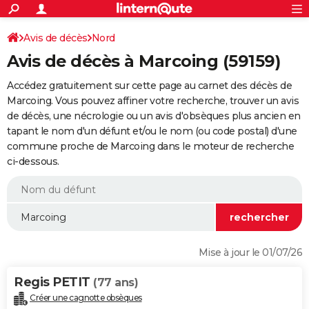
ACTUALITÉS
Connexion
S'inscrire
Avis de décès
Nord
Rechercher
Société
Education
Villes
Politique
Faits Divers
Monde
+
SPORT
Avis de décès à Marcoing (59159)
Football
Cyclisme
Forum
Coupe du monde 2026
Tennis
Rugby
CULTURE
Accédez gratuitement sur cette page au carnet des décès de
TNT
Cinéma
Musique
Programme TV
Streaming
Sorties cinéma
+
Marcoing. Vous pouvez affiner votre recherche, trouver un avis
FINANCE
de décès, une nécrologie ou un avis d'obsèques plus ancien en
Impôts
Immobilier
Banque
Crédit
Retraite
Epargne
Risques naturels par ville
Assurance
AUTO
tapant le nom d'un défunt et/ou le nom (ou code postal) d'une
commune proche de Marcoing dans le moteur de recherche
Réserver un essai
Berlines
Forum auto
Essais
Citadines
SUV
+
HIGH-TECH
ci-dessous.
Meilleur smartphone
Ordinateurs
Guide high-tech
Mobiles
Internet
Jeux vidéo
+
BRICOLAGE
Aménagement intérieur
Cuisine
Jardinage
+
Forum
Extérieur
Salle de bains
Rangement
WEEK-END
Escapades
Expositions
Week-end nature
Guides de France
Patrimoine
Musées
+
LIFESTYLE
Mise à jour le 01/07/26
Bien-être
Mode
+
Art de vivre
Loisirs
Modes de vie
SANTE
Regis PETIT
(77 ans)
Guide de la santé
Médicaments
+
Alimentation
Maladies
Sommeil
VOYAGE
Créer une cagnotte obsèques