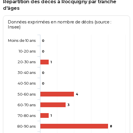
Répartition des décès à Rocquigny par tranche
d'âges
Données exprimées en nombre de décès (source :
Insee)
Moins de 10 ans
0
10-20 ans
0
20-30 ans
1
30-40 ans
0
40-50 ans
0
50-60 ans
4
60-70 ans
3
70-80 ans
1
80-90 ans
8