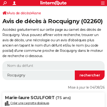
ACTUALITÉS
Connexion
S'inscrire
Avis de décès
Aisne
Rechercher
Société
Education
Villes
Politique
Faits Divers
Monde
+
SPORT
Avis de décès à Rocquigny (02260)
Football
Cyclisme
Forum
Coupe du monde 2026
Tennis
Rugby
CULTURE
Accédez gratuitement sur cette page au carnet des décès de
TNT
Cinéma
Musique
Programme TV
Streaming
Sorties cinéma
+
Rocquigny. Vous pouvez affiner votre recherche, trouver un
FINANCE
avis de décès, une nécrologie ou un avis d'obsèques plus
Impôts
Immobilier
Banque
Crédit
Retraite
Epargne
Risques naturels par ville
Assurance
AUTO
ancien en tapant le nom d'un défunt et/ou le nom (ou code
postal) d'une commune proche de Rocquigny dans le moteur
Réserver un essai
Berlines
Forum auto
Essais
Citadines
SUV
+
HIGH-TECH
de recherche ci-dessous.
Meilleur smartphone
Ordinateurs
Guide high-tech
Mobiles
Internet
Jeux vidéo
+
BRICOLAGE
Aménagement intérieur
Cuisine
Jardinage
+
Forum
Extérieur
Salle de bains
Rangement
WEEK-END
Escapades
Expositions
Week-end nature
Guides de France
Patrimoine
Musées
+
LIFESTYLE
Mise à jour le 04/08/26
Bien-être
Mode
+
Art de vivre
Loisirs
Modes de vie
SANTE
Marie-laure SCULFORT
(75 ans)
Guide de la santé
Médicaments
+
Alimentation
Maladies
Sommeil
VOYAGE
Créer une cagnotte obsèques