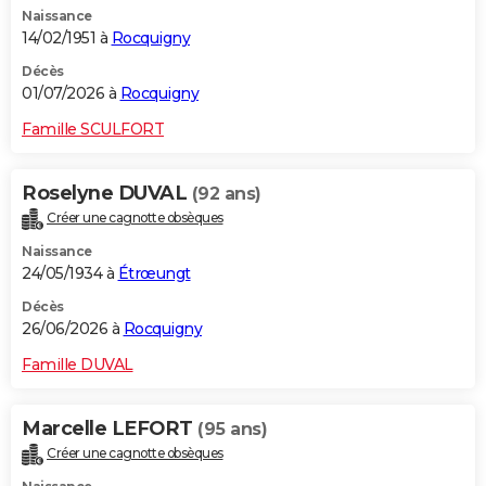
Naissance
City break
Voyage de noces
Climat
Destinations
Voyage nature
Forum
+
PHOTO
14/02/1951 à
Rocquigny
GUIDES D'ACHAT
Décès
01/07/2026 à
Rocquigny
BONS PLANS
Famille SCULFORT
CARTE DE VOEUX
Roselyne DUVAL
(92 ans)
Carte Bonne année
Carte Pâques
Carte de Noël
Carte Saint-Valentin
Carte d'anniversaire
DICTIONNAIRE
Créer une cagnotte obsèques
Biographies
Expressions
Dictionnaire
Citations
Proverbes
PROGRAMME TV
Naissance
24/05/1934 à
Étrœungt
COPAINS D'AVANT
Décès
26/06/2026 à
Rocquigny
Se connecter
Collèges
Universités
Service militaire
S'inscrire
Lycées
Primaires
Entreprises
Avis de recherche
AVIS DE DÉCÈS
Famille DUVAL
FORUM
Lifestyle
Sport
Television
Cinema
Bricolage
Culture
Auto
Voyage
Marcelle LEFORT
(95 ans)
Créer une cagnotte obsèques