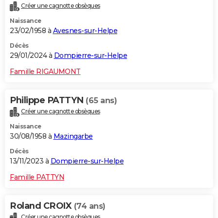
Créer une cagnotte obsèques
City break
Voyage de noces
Climat
Destinations
Voyage nature
Forum
+
PHOTO
Naissance
23/02/1958 à
Avesnes-sur-Helpe
GUIDES D'ACHAT
Décès
BONS PLANS
29/01/2024 à
Dompierre-sur-Helpe
CARTE DE VOEUX
Famille RIGAUMONT
Carte Bonne année
Carte Pâques
Carte de Noël
Carte Saint-Valentin
Carte d'anniversaire
DICTIONNAIRE
Philippe PATTYN
(65 ans)
Biographies
Expressions
Dictionnaire
Citations
Proverbes
PROGRAMME TV
Créer une cagnotte obsèques
Naissance
COPAINS D'AVANT
30/08/1958 à
Mazingarbe
Se connecter
Collèges
Universités
Service militaire
S'inscrire
Lycées
Primaires
Entreprises
Avis de recherche
AVIS DE DÉCÈS
Décès
13/11/2023 à
Dompierre-sur-Helpe
FORUM
Famille PATTYN
Lifestyle
Sport
Television
Cinema
Bricolage
Culture
Auto
Voyage
Roland CROIX
(74 ans)
Créer une cagnotte obsèques