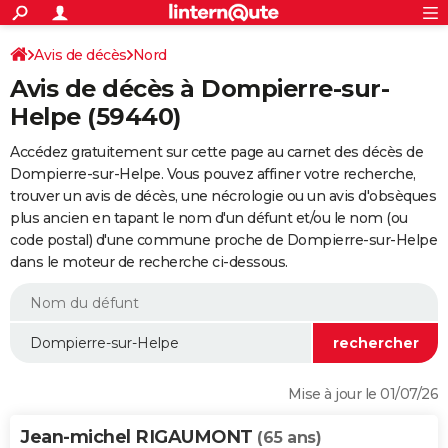
ACTUALITÉS
Connexion
S'inscrire
Avis de décès
Nord
Rechercher
Société
Education
Villes
Politique
Faits Divers
Monde
+
SPORT
Avis de décès à Dompierre-sur-
Football
Cyclisme
Forum
Coupe du monde 2026
Tennis
Rugby
CULTURE
Helpe (59440)
TNT
Cinéma
Musique
Programme TV
Streaming
Sorties cinéma
+
FINANCE
Accédez gratuitement sur cette page au carnet des décès de
Dompierre-sur-Helpe. Vous pouvez affiner votre recherche,
Impôts
Immobilier
Banque
Crédit
Retraite
Epargne
Risques naturels par ville
Assurance
AUTO
trouver un avis de décès, une nécrologie ou un avis d'obsèques
plus ancien en tapant le nom d'un défunt et/ou le nom (ou
Réserver un essai
Berlines
Forum auto
Essais
Citadines
SUV
+
HIGH-TECH
code postal) d'une commune proche de Dompierre-sur-Helpe
dans le moteur de recherche ci-dessous.
Meilleur smartphone
Ordinateurs
Guide high-tech
Mobiles
Internet
Jeux vidéo
+
BRICOLAGE
Aménagement intérieur
Cuisine
Jardinage
+
Forum
Extérieur
Salle de bains
Rangement
WEEK-END
Escapades
Expositions
Week-end nature
Guides de France
Patrimoine
Musées
+
LIFESTYLE
Bien-être
Mode
+
Art de vivre
Loisirs
Modes de vie
SANTE
Mise à jour le 01/07/26
Guide de la santé
Médicaments
+
Alimentation
Maladies
Sommeil
VOYAGE
Jean-michel RIGAUMONT
(65 ans)