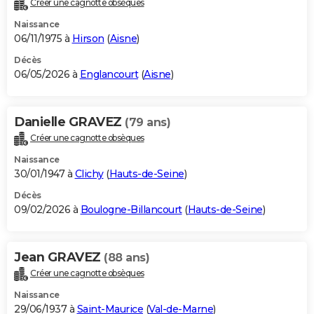
Créer une cagnotte obsèques
City break
Voyage de noces
Climat
Destinations
Voyage nature
Forum
+
PHOTO
Naissance
06/11/1975 à
Hirson
(
Aisne
)
GUIDES D'ACHAT
Décès
06/05/2026 à
Englancourt
(
Aisne
)
BONS PLANS
CARTE DE VOEUX
Danielle GRAVEZ
(79 ans)
Carte Bonne année
Carte Pâques
Carte de Noël
Carte Saint-Valentin
Carte d'anniversaire
DICTIONNAIRE
Créer une cagnotte obsèques
Biographies
Expressions
Dictionnaire
Citations
Proverbes
PROGRAMME TV
Naissance
30/01/1947 à
Clichy
(
Hauts-de-Seine
)
COPAINS D'AVANT
Décès
09/02/2026 à
Boulogne-Billancourt
(
Hauts-de-Seine
)
Se connecter
Collèges
Universités
Service militaire
S'inscrire
Lycées
Primaires
Entreprises
Avis de recherche
AVIS DE DÉCÈS
FORUM
Jean GRAVEZ
(88 ans)
Lifestyle
Sport
Television
Cinema
Bricolage
Culture
Auto
Voyage
Créer une cagnotte obsèques
Naissance
29/06/1937 à
Saint-Maurice
(
Val-de-Marne
)