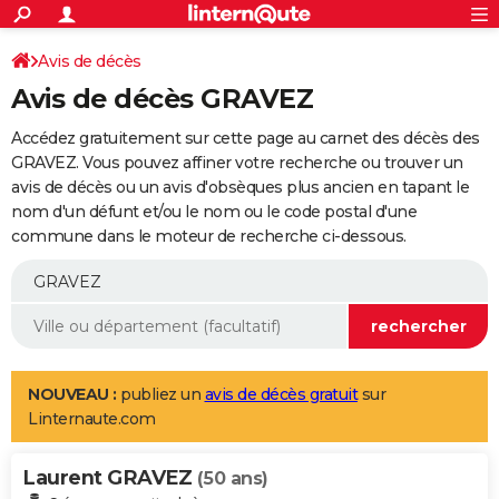
ACTUALITÉS
Connexion
S'inscrire
Avis de décès
Rechercher
Société
Education
Villes
Politique
Faits Divers
Monde
+
SPORT
Avis de décès GRAVEZ
Football
Cyclisme
Forum
Coupe du monde 2026
Tennis
Rugby
CULTURE
Accédez gratuitement sur cette page au carnet des décès des
TNT
Cinéma
Musique
Programme TV
Streaming
Sorties cinéma
+
GRAVEZ. Vous pouvez affiner votre recherche ou trouver un
FINANCE
avis de décès ou un avis d'obsèques plus ancien en tapant le
Impôts
Immobilier
Banque
Crédit
Retraite
Epargne
Risques naturels par ville
Assurance
AUTO
nom d'un défunt et/ou le nom ou le code postal d'une
commune dans le moteur de recherche ci-dessous.
Réserver un essai
Berlines
Forum auto
Essais
Citadines
SUV
+
HIGH-TECH
Meilleur smartphone
Ordinateurs
Guide high-tech
Mobiles
Internet
Jeux vidéo
+
BRICOLAGE
Aménagement intérieur
Cuisine
Jardinage
+
Forum
Extérieur
Salle de bains
Rangement
WEEK-END
Escapades
Expositions
Week-end nature
Guides de France
Patrimoine
Musées
+
LIFESTYLE
NOUVEAU :
publiez un
avis de décès gratuit
sur
Linternaute.com
Bien-être
Mode
+
Art de vivre
Loisirs
Modes de vie
SANTE
Laurent GRAVEZ
Guide de la santé
Médicaments
+
Alimentation
Maladies
Sommeil
(50 ans)
VOYAGE