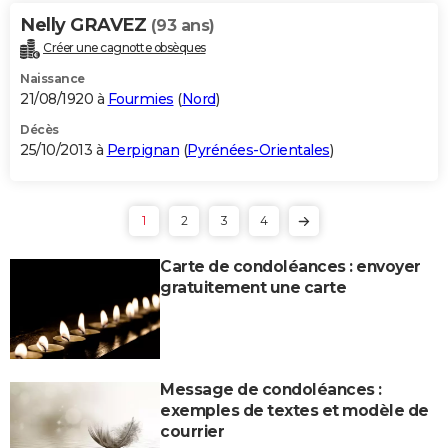
Nelly GRAVEZ
(93 ans)
Créer une cagnotte obsèques
Naissance
21/08/1920 à
Fourmies
(
Nord
)
Décès
25/10/2013 à
Perpignan
(
Pyrénées-Orientales
)
1
2
3
4
Carte de condoléances : envoyer
gratuitement une carte
Message de condoléances :
exemples de textes et modèle de
courrier