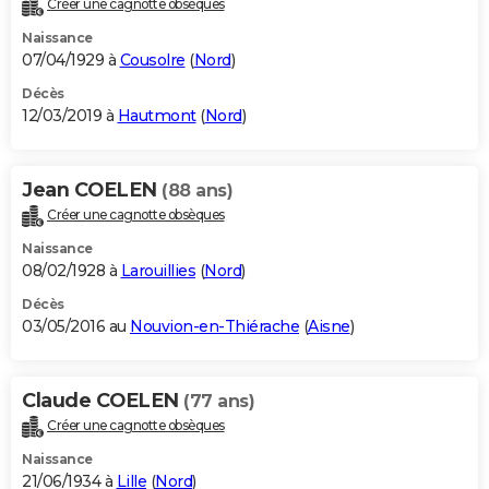
Créer une cagnotte obsèques
City break
Voyage de noces
Climat
Destinations
Voyage nature
Forum
+
PHOTO
Naissance
07/04/1929 à
Cousolre
(
Nord
)
GUIDES D'ACHAT
Décès
12/03/2019 à
Hautmont
(
Nord
)
BONS PLANS
CARTE DE VOEUX
Jean COELEN
(88 ans)
Carte Bonne année
Carte Pâques
Carte de Noël
Carte Saint-Valentin
Carte d'anniversaire
DICTIONNAIRE
Créer une cagnotte obsèques
Biographies
Expressions
Dictionnaire
Citations
Proverbes
PROGRAMME TV
Naissance
08/02/1928 à
Larouillies
(
Nord
)
COPAINS D'AVANT
Décès
03/05/2016 au
Nouvion-en-Thiérache
(
Aisne
)
Se connecter
Collèges
Universités
Service militaire
S'inscrire
Lycées
Primaires
Entreprises
Avis de recherche
AVIS DE DÉCÈS
FORUM
Claude COELEN
(77 ans)
Lifestyle
Sport
Television
Cinema
Bricolage
Culture
Auto
Voyage
Créer une cagnotte obsèques
Naissance
21/06/1934 à
Lille
(
Nord
)