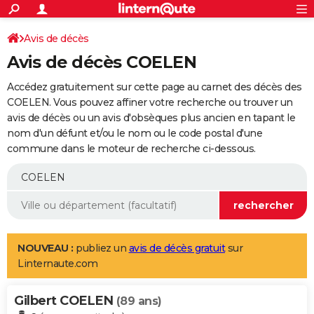
ACTUALITÉS
Connexion
S'inscrire
Avis de décès
Rechercher
Société
Education
Villes
Politique
Faits Divers
Monde
+
SPORT
Avis de décès COELEN
Football
Cyclisme
Forum
Coupe du monde 2026
Tennis
Rugby
CULTURE
Accédez gratuitement sur cette page au carnet des décès des
TNT
Cinéma
Musique
Programme TV
Streaming
Sorties cinéma
+
COELEN. Vous pouvez affiner votre recherche ou trouver un
FINANCE
avis de décès ou un avis d'obsèques plus ancien en tapant le
Impôts
Immobilier
Banque
Crédit
Retraite
Epargne
Risques naturels par ville
Assurance
AUTO
nom d'un défunt et/ou le nom ou le code postal d'une
commune dans le moteur de recherche ci-dessous.
Réserver un essai
Berlines
Forum auto
Essais
Citadines
SUV
+
HIGH-TECH
Meilleur smartphone
Ordinateurs
Guide high-tech
Mobiles
Internet
Jeux vidéo
+
BRICOLAGE
Aménagement intérieur
Cuisine
Jardinage
+
Forum
Extérieur
Salle de bains
Rangement
WEEK-END
Escapades
Expositions
Week-end nature
Guides de France
Patrimoine
Musées
+
LIFESTYLE
NOUVEAU :
publiez un
avis de décès gratuit
sur
Linternaute.com
Bien-être
Mode
+
Art de vivre
Loisirs
Modes de vie
SANTE
Gilbert COELEN
Guide de la santé
Médicaments
+
Alimentation
Maladies
Sommeil
(89 ans)
VOYAGE