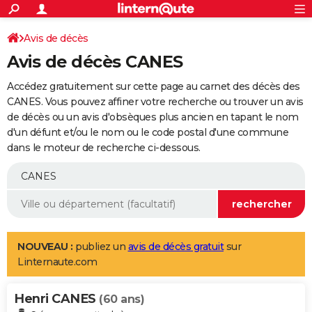
ACTUALITÉS
Connexion
S'inscrire
Avis de décès
Rechercher
Société
Education
Villes
Politique
Faits Divers
Monde
+
SPORT
Avis de décès CANES
Football
Cyclisme
Forum
Coupe du monde 2026
Tennis
Rugby
CULTURE
Accédez gratuitement sur cette page au carnet des décès des
TNT
Cinéma
Musique
Programme TV
Streaming
Sorties cinéma
+
CANES. Vous pouvez affiner votre recherche ou trouver un avis
FINANCE
de décès ou un avis d'obsèques plus ancien en tapant le nom
Impôts
Immobilier
Banque
Crédit
Retraite
Epargne
Risques naturels par ville
Assurance
AUTO
d'un défunt et/ou le nom ou le code postal d'une commune
dans le moteur de recherche ci-dessous.
Réserver un essai
Berlines
Forum auto
Essais
Citadines
SUV
+
HIGH-TECH
Meilleur smartphone
Ordinateurs
Guide high-tech
Mobiles
Internet
Jeux vidéo
+
BRICOLAGE
Aménagement intérieur
Cuisine
Jardinage
+
Forum
Extérieur
Salle de bains
Rangement
WEEK-END
Escapades
Expositions
Week-end nature
Guides de France
Patrimoine
Musées
+
LIFESTYLE
NOUVEAU :
publiez un
avis de décès gratuit
sur
Linternaute.com
Bien-être
Mode
+
Art de vivre
Loisirs
Modes de vie
SANTE
Henri CANES
Guide de la santé
Médicaments
+
Alimentation
Maladies
Sommeil
(60 ans)
VOYAGE