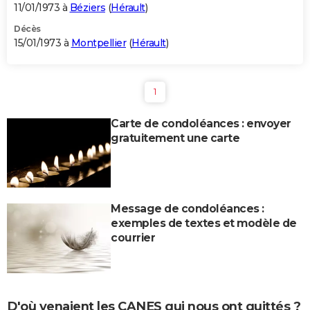
11/01/1973 à
Béziers
(
Hérault
)
Décès
15/01/1973 à
Montpellier
(
Hérault
)
1
Carte de condoléances : envoyer
gratuitement une carte
Message de condoléances :
exemples de textes et modèle de
courrier
D'où venaient les CANES qui nous ont quittés ?