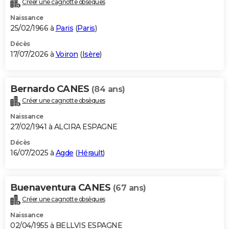
Créer une cagnotte obsèques
City break
Voyage de noces
Climat
Destinations
Voyage nature
Forum
+
PHOTO
Naissance
25/02/1966 à
Paris
(
Paris
)
GUIDES D'ACHAT
Décès
17/07/2026 à
Voiron
(
Isère
)
BONS PLANS
CARTE DE VOEUX
Bernardo CANES
(84 ans)
Carte Bonne année
Carte Pâques
Carte de Noël
Carte Saint-Valentin
Carte d'anniversaire
DICTIONNAIRE
Créer une cagnotte obsèques
Biographies
Expressions
Dictionnaire
Citations
Proverbes
PROGRAMME TV
Naissance
27/02/1941 à ALCIRA ESPAGNE
COPAINS D'AVANT
Décès
16/07/2025 à
Agde
(
Hérault
)
Se connecter
Collèges
Universités
Service militaire
S'inscrire
Lycées
Primaires
Entreprises
Avis de recherche
AVIS DE DÉCÈS
FORUM
Buenaventura CANES
(67 ans)
Lifestyle
Sport
Television
Cinema
Bricolage
Culture
Auto
Voyage
Créer une cagnotte obsèques
Naissance
02/04/1955 à BELLVIS ESPAGNE