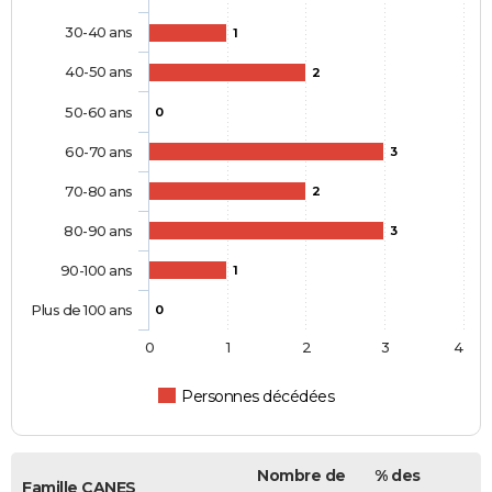
30-40 ans
1
40-50 ans
2
50-60 ans
0
60-70 ans
3
70-80 ans
2
80-90 ans
3
90-100 ans
1
Plus de 100 ans
0
0
1
2
3
4
Personnes décédées
Nombre de
% des
Famille CANES