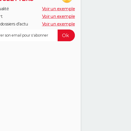
alité
Voir un exemple
rt
Voir un exemple
dossiers d'actu
Voir un exemple