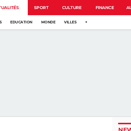
TUALITÉS
SPORT
CULTURE
FINANCE
A
S
EDUCATION
MONDE
VILLES
+
NEW