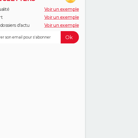
alité
Voir un exemple
rt
Voir un exemple
dossiers d'actu
Voir un exemple