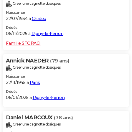
Créer une cagnotte obsèques
City break
Voyage de noces
Climat
Destinations
Voyage nature
Forum
+
PHOTO
Naissance
27/07/1934 à
Chatou
GUIDES D'ACHAT
Décès
BONS PLANS
06/11/2025 à
Rigny-le-Ferron
CARTE DE VOEUX
Famille STORACI
Carte Bonne année
Carte Pâques
Carte de Noël
Carte Saint-Valentin
Carte d'anniversaire
DICTIONNAIRE
Annick NAEDER
(79 ans)
Biographies
Expressions
Dictionnaire
Citations
Proverbes
PROGRAMME TV
Créer une cagnotte obsèques
Naissance
COPAINS D'AVANT
27/11/1945 à
Paris
Se connecter
Collèges
Universités
Service militaire
S'inscrire
Lycées
Primaires
Entreprises
Avis de recherche
AVIS DE DÉCÈS
Décès
06/01/2025 à
Rigny-le-Ferron
FORUM
Lifestyle
Sport
Television
Cinema
Bricolage
Culture
Auto
Voyage
Daniel MARCOUX
(78 ans)
Créer une cagnotte obsèques