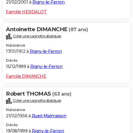
21/02/2001 à
Rigny-le-Ferron
Famille HERDALOT
Antoinette DIMANCHE
(87 ans)
Créer une cagnotte obsèques
Naissance
17/01/1912 à
Rigny-le-Ferron
Décès
15/12/1999 à
Rigny-le-Ferron
Famille DIMANCHE
Robert THOMAS
(63 ans)
Créer une cagnotte obsèques
Naissance
21/02/1936 à
Rueil-Malmaison
Décès
19/08/1999 à
Rigny-le-Ferron