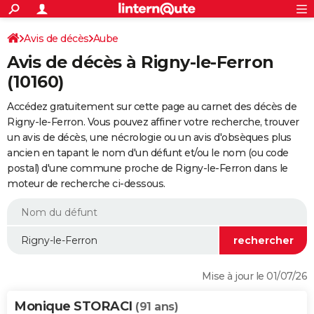
ACTUALITÉS
Connexion
S'inscrire
Avis de décès
Aube
Rechercher
Société
Education
Villes
Politique
Faits Divers
Monde
+
SPORT
Avis de décès à Rigny-le-Ferron
Football
Cyclisme
Forum
Coupe du monde 2026
Tennis
Rugby
CULTURE
(10160)
TNT
Cinéma
Musique
Programme TV
Streaming
Sorties cinéma
+
FINANCE
Accédez gratuitement sur cette page au carnet des décès de
Rigny-le-Ferron. Vous pouvez affiner votre recherche, trouver
Impôts
Immobilier
Banque
Crédit
Retraite
Epargne
Risques naturels par ville
Assurance
AUTO
un avis de décès, une nécrologie ou un avis d'obsèques plus
ancien en tapant le nom d'un défunt et/ou le nom (ou code
Réserver un essai
Berlines
Forum auto
Essais
Citadines
SUV
+
HIGH-TECH
postal) d'une commune proche de Rigny-le-Ferron dans le
moteur de recherche ci-dessous.
Meilleur smartphone
Ordinateurs
Guide high-tech
Mobiles
Internet
Jeux vidéo
+
BRICOLAGE
Aménagement intérieur
Cuisine
Jardinage
+
Forum
Extérieur
Salle de bains
Rangement
WEEK-END
Escapades
Expositions
Week-end nature
Guides de France
Patrimoine
Musées
+
LIFESTYLE
Bien-être
Mode
+
Art de vivre
Loisirs
Modes de vie
SANTE
Mise à jour le 01/07/26
Guide de la santé
Médicaments
+
Alimentation
Maladies
Sommeil
VOYAGE
Monique STORACI
(91 ans)