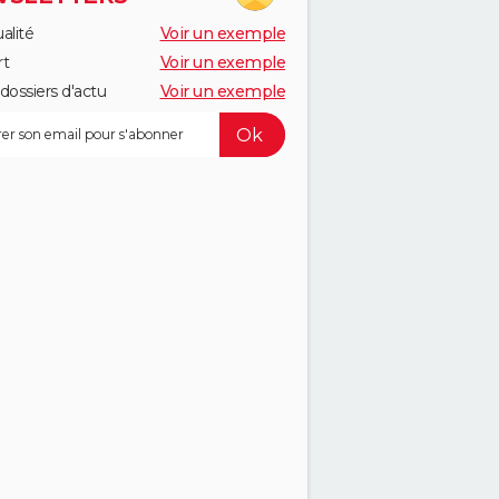
alité
Voir un exemple
rt
Voir un exemple
dossiers d'actu
Voir un exemple