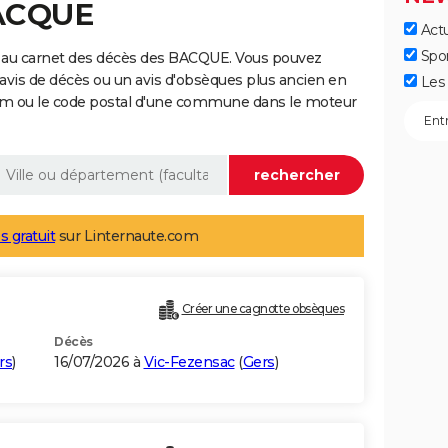
BACQUE
Actu
Spo
 au carnet des décès des BACQUE. Vous pouvez
 avis de décès ou un avis d'obsèques plus ancien en
Les 
nom ou le code postal d'une commune dans le moteur
s gratuit
sur Linternaute.com
Créer une cagnotte obsèques
Décès
rs
)
16/07/2026 à
Vic-Fezensac
(
Gers
)