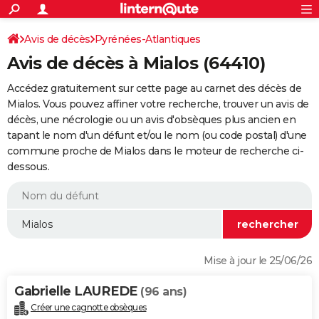
ACTUALITÉS
Connexion
S'inscrire
Avis de décès
Pyrénées-Atlantiques
Rechercher
Société
Education
Villes
Politique
Faits Divers
Monde
+
SPORT
Avis de décès à Mialos (64410)
Football
Cyclisme
Forum
Coupe du monde 2026
Tennis
Rugby
CULTURE
Accédez gratuitement sur cette page au carnet des décès de
TNT
Cinéma
Musique
Programme TV
Streaming
Sorties cinéma
+
Mialos. Vous pouvez affiner votre recherche, trouver un avis de
FINANCE
décès, une nécrologie ou un avis d'obsèques plus ancien en
Impôts
Immobilier
Banque
Crédit
Retraite
Epargne
Risques naturels par ville
Assurance
AUTO
tapant le nom d'un défunt et/ou le nom (ou code postal) d'une
commune proche de Mialos dans le moteur de recherche ci-
Réserver un essai
Berlines
Forum auto
Essais
Citadines
SUV
+
HIGH-TECH
dessous.
Meilleur smartphone
Ordinateurs
Guide high-tech
Mobiles
Internet
Jeux vidéo
+
BRICOLAGE
Aménagement intérieur
Cuisine
Jardinage
+
Forum
Extérieur
Salle de bains
Rangement
WEEK-END
Escapades
Expositions
Week-end nature
Guides de France
Patrimoine
Musées
+
LIFESTYLE
Mise à jour le 25/06/26
Bien-être
Mode
+
Art de vivre
Loisirs
Modes de vie
SANTE
Gabrielle LAUREDE
(96 ans)
Guide de la santé
Médicaments
+
Alimentation
Maladies
Sommeil
VOYAGE
Créer une cagnotte obsèques