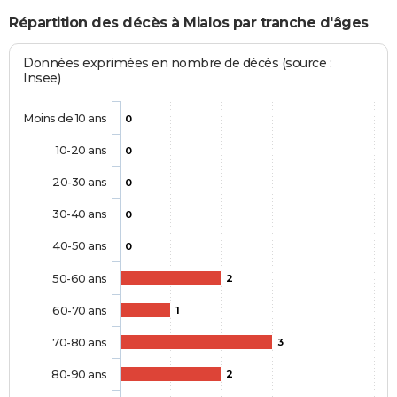
Répartition des décès à Mialos par tranche d'âges
Données exprimées en nombre de décès (source :
Insee)
Moins de 10 ans
0
10-20 ans
0
20-30 ans
0
30-40 ans
0
40-50 ans
0
50-60 ans
2
60-70 ans
1
70-80 ans
3
80-90 ans
2