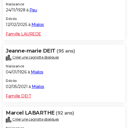
Naissance
City break
Voyage de noces
Climat
Destinations
Voyage nature
Forum
+
PHOTO
24/11/1928 à
Pau
GUIDES D'ACHAT
Décès
12/02/2025 à
Mialos
BONS PLANS
Famille LAUREDE
CARTE DE VOEUX
Jeanne-marie DEIT
(95 ans)
Carte Bonne année
Carte Pâques
Carte de Noël
Carte Saint-Valentin
Carte d'anniversaire
DICTIONNAIRE
Créer une cagnotte obsèques
Biographies
Expressions
Dictionnaire
Citations
Proverbes
PROGRAMME TV
Naissance
04/01/1926 à
Mialos
COPAINS D'AVANT
Décès
02/05/2021 à
Mialos
Se connecter
Collèges
Universités
Service militaire
S'inscrire
Lycées
Primaires
Entreprises
Avis de recherche
AVIS DE DÉCÈS
Famille DEIT
FORUM
Lifestyle
Sport
Television
Cinema
Bricolage
Culture
Auto
Voyage
Marcel LABARTHE
(92 ans)
Créer une cagnotte obsèques