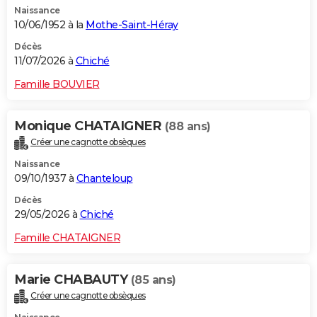
Naissance
City break
Voyage de noces
Climat
Destinations
Voyage nature
Forum
+
PHOTO
10/06/1952 à la
Mothe-Saint-Héray
GUIDES D'ACHAT
Décès
11/07/2026 à
Chiché
BONS PLANS
Famille BOUVIER
CARTE DE VOEUX
Monique CHATAIGNER
(88 ans)
Carte Bonne année
Carte Pâques
Carte de Noël
Carte Saint-Valentin
Carte d'anniversaire
DICTIONNAIRE
Créer une cagnotte obsèques
Biographies
Expressions
Dictionnaire
Citations
Proverbes
PROGRAMME TV
Naissance
09/10/1937 à
Chanteloup
COPAINS D'AVANT
Décès
29/05/2026 à
Chiché
Se connecter
Collèges
Universités
Service militaire
S'inscrire
Lycées
Primaires
Entreprises
Avis de recherche
AVIS DE DÉCÈS
Famille CHATAIGNER
FORUM
Lifestyle
Sport
Television
Cinema
Bricolage
Culture
Auto
Voyage
Marie CHABAUTY
(85 ans)
Créer une cagnotte obsèques