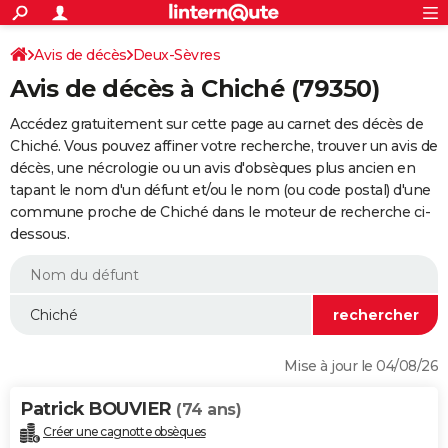
ACTUALITÉS
Connexion
S'inscrire
Avis de décès
Deux-Sèvres
Rechercher
Société
Education
Villes
Politique
Faits Divers
Monde
+
SPORT
Avis de décès à Chiché (79350)
Football
Cyclisme
Forum
Coupe du monde 2026
Tennis
Rugby
CULTURE
Accédez gratuitement sur cette page au carnet des décès de
TNT
Cinéma
Musique
Programme TV
Streaming
Sorties cinéma
+
Chiché. Vous pouvez affiner votre recherche, trouver un avis de
FINANCE
décès, une nécrologie ou un avis d'obsèques plus ancien en
Impôts
Immobilier
Banque
Crédit
Retraite
Epargne
Risques naturels par ville
Assurance
AUTO
tapant le nom d'un défunt et/ou le nom (ou code postal) d'une
commune proche de Chiché dans le moteur de recherche ci-
Réserver un essai
Berlines
Forum auto
Essais
Citadines
SUV
+
HIGH-TECH
dessous.
Meilleur smartphone
Ordinateurs
Guide high-tech
Mobiles
Internet
Jeux vidéo
+
BRICOLAGE
Aménagement intérieur
Cuisine
Jardinage
+
Forum
Extérieur
Salle de bains
Rangement
WEEK-END
Escapades
Expositions
Week-end nature
Guides de France
Patrimoine
Musées
+
LIFESTYLE
Mise à jour le 04/08/26
Bien-être
Mode
+
Art de vivre
Loisirs
Modes de vie
SANTE
Patrick BOUVIER
(74 ans)
Guide de la santé
Médicaments
+
Alimentation
Maladies
Sommeil
VOYAGE
Créer une cagnotte obsèques