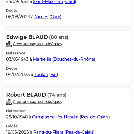
24/09/1932 à
Saint-Maximin
(
Gard
)
Décès
06/08/2023 à
Nîmes
(
Gard
)
Edwige BLAUD
(80 ans)
Créer une cagnotte obsèques
Naissance
03/05/1943 à
Marseille
(
Bouches-du-Rhône
)
Décès
04/07/2023 à
Toulon
(
Var
)
Robert BLAUD
(74 ans)
Créer une cagnotte obsèques
Naissance
28/10/1948 à
Campagne-lès-Hesdin
(
Pas-de-Calais
)
Décès
18/03/2023 à
Rang-du-Fliers
(
Pas-de-Calais
)