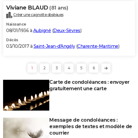
Viviane BLAUD
(81 ans)
Créer une cagnotte obsèques
Naissance
08/01/1936 à
Aubigné
(
Deux-Sèvres
)
Décès
03/10/2017 à
Saint-Jean-d'Angély
(
Charente-Maritime
)
1
2
3
4
5
6
Carte de condoléances : envoyer
gratuitement une carte
Message de condoléances :
exemples de textes et modèle de
courrier