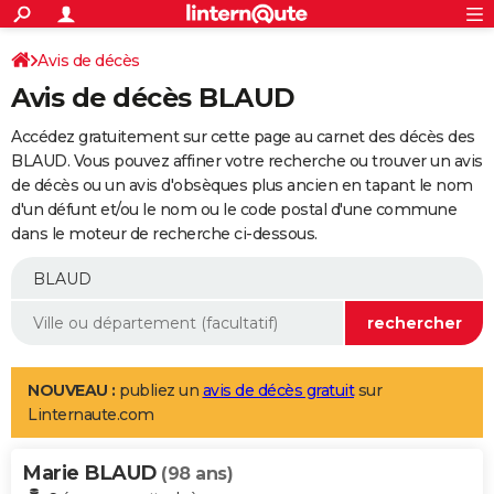
ACTUALITÉS
Connexion
S'inscrire
Avis de décès
Rechercher
Société
Education
Villes
Politique
Faits Divers
Monde
+
SPORT
Avis de décès BLAUD
Football
Cyclisme
Forum
Coupe du monde 2026
Tennis
Rugby
CULTURE
Accédez gratuitement sur cette page au carnet des décès des
TNT
Cinéma
Musique
Programme TV
Streaming
Sorties cinéma
+
BLAUD. Vous pouvez affiner votre recherche ou trouver un avis
FINANCE
de décès ou un avis d'obsèques plus ancien en tapant le nom
Impôts
Immobilier
Banque
Crédit
Retraite
Epargne
Risques naturels par ville
Assurance
AUTO
d'un défunt et/ou le nom ou le code postal d'une commune
dans le moteur de recherche ci-dessous.
Réserver un essai
Berlines
Forum auto
Essais
Citadines
SUV
+
HIGH-TECH
Meilleur smartphone
Ordinateurs
Guide high-tech
Mobiles
Internet
Jeux vidéo
+
BRICOLAGE
Aménagement intérieur
Cuisine
Jardinage
+
Forum
Extérieur
Salle de bains
Rangement
WEEK-END
Escapades
Expositions
Week-end nature
Guides de France
Patrimoine
Musées
+
LIFESTYLE
NOUVEAU :
publiez un
avis de décès gratuit
sur
Linternaute.com
Bien-être
Mode
+
Art de vivre
Loisirs
Modes de vie
SANTE
Marie BLAUD
Guide de la santé
Médicaments
+
Alimentation
Maladies
Sommeil
(98 ans)
VOYAGE