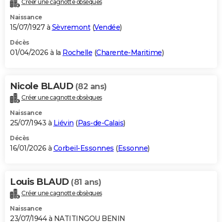
Créer une cagnotte obsèques
City break
Voyage de noces
Climat
Destinations
Voyage nature
Forum
+
PHOTO
Naissance
15/07/1927 à
Sèvremont
(
Vendée
)
GUIDES D'ACHAT
Décès
01/04/2026 à la
Rochelle
(
Charente-Maritime
)
BONS PLANS
CARTE DE VOEUX
Nicole BLAUD
(82 ans)
Carte Bonne année
Carte Pâques
Carte de Noël
Carte Saint-Valentin
Carte d'anniversaire
DICTIONNAIRE
Créer une cagnotte obsèques
Biographies
Expressions
Dictionnaire
Citations
Proverbes
PROGRAMME TV
Naissance
25/07/1943 à
Liévin
(
Pas-de-Calais
)
COPAINS D'AVANT
Décès
16/01/2026 à
Corbeil-Essonnes
(
Essonne
)
Se connecter
Collèges
Universités
Service militaire
S'inscrire
Lycées
Primaires
Entreprises
Avis de recherche
AVIS DE DÉCÈS
FORUM
Louis BLAUD
(81 ans)
Lifestyle
Sport
Television
Cinema
Bricolage
Culture
Auto
Voyage
Créer une cagnotte obsèques
Naissance
23/07/1944 à NATITINGOU BENIN