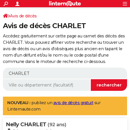
ACTUALITÉS
Connexion
S'inscrire
Avis de décès
Rechercher
Société
Education
Villes
Politique
Faits Divers
Monde
+
SPORT
Avis de décès CHARLET
Football
Cyclisme
Forum
Coupe du monde 2026
Tennis
Rugby
CULTURE
Accédez gratuitement sur cette page au carnet des décès des
TNT
Cinéma
Musique
Programme TV
Streaming
Sorties cinéma
+
CHARLET. Vous pouvez affiner votre recherche ou trouver un
FINANCE
avis de décès ou un avis d'obsèques plus ancien en tapant le
Impôts
Immobilier
Banque
Crédit
Retraite
Epargne
Risques naturels par ville
Assurance
AUTO
nom d'un défunt et/ou le nom ou le code postal d'une
commune dans le moteur de recherche ci-dessous.
Réserver un essai
Berlines
Forum auto
Essais
Citadines
SUV
+
HIGH-TECH
Meilleur smartphone
Ordinateurs
Guide high-tech
Mobiles
Internet
Jeux vidéo
+
BRICOLAGE
Aménagement intérieur
Cuisine
Jardinage
+
Forum
Extérieur
Salle de bains
Rangement
WEEK-END
Escapades
Expositions
Week-end nature
Guides de France
Patrimoine
Musées
+
LIFESTYLE
NOUVEAU :
publiez un
avis de décès gratuit
sur
Linternaute.com
Bien-être
Mode
+
Art de vivre
Loisirs
Modes de vie
SANTE
Nelly CHARLET
Guide de la santé
Médicaments
+
Alimentation
Maladies
Sommeil
(92 ans)
VOYAGE