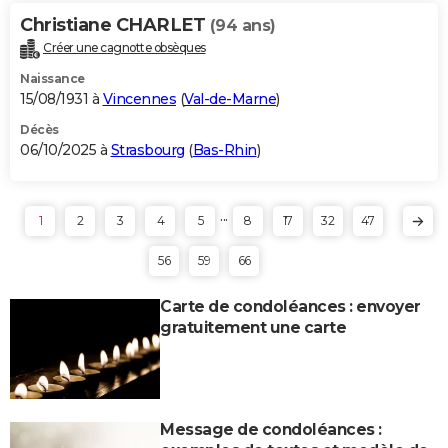
Christiane CHARLET
(94 ans)
Créer une cagnotte obsèques
Naissance
15/08/1931 à
Vincennes
(
Val-de-Marne
)
Décès
06/10/2025 à
Strasbourg
(
Bas-Rhin
)
...
1
2
3
4
5
8
17
32
47
56
59
66
Carte de condoléances : envoyer
gratuitement une carte
Message de condoléances :