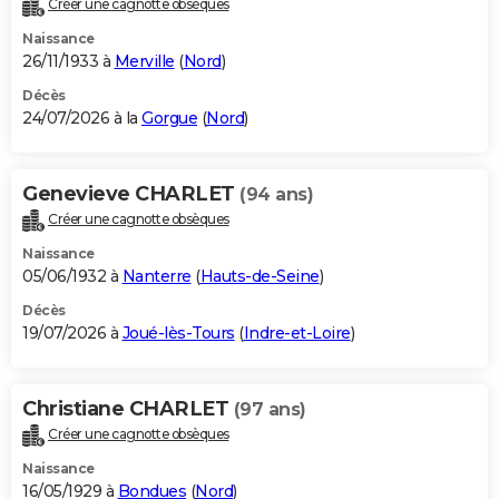
Créer une cagnotte obsèques
City break
Voyage de noces
Climat
Destinations
Voyage nature
Forum
+
PHOTO
Naissance
26/11/1933 à
Merville
(
Nord
)
GUIDES D'ACHAT
Décès
24/07/2026 à la
Gorgue
(
Nord
)
BONS PLANS
CARTE DE VOEUX
Genevieve CHARLET
(94 ans)
Carte Bonne année
Carte Pâques
Carte de Noël
Carte Saint-Valentin
Carte d'anniversaire
DICTIONNAIRE
Créer une cagnotte obsèques
Biographies
Expressions
Dictionnaire
Citations
Proverbes
PROGRAMME TV
Naissance
05/06/1932 à
Nanterre
(
Hauts-de-Seine
)
COPAINS D'AVANT
Décès
19/07/2026 à
Joué-lès-Tours
(
Indre-et-Loire
)
Se connecter
Collèges
Universités
Service militaire
S'inscrire
Lycées
Primaires
Entreprises
Avis de recherche
AVIS DE DÉCÈS
FORUM
Christiane CHARLET
(97 ans)
Lifestyle
Sport
Television
Cinema
Bricolage
Culture
Auto
Voyage
Créer une cagnotte obsèques
Naissance
16/05/1929 à
Bondues
(
Nord
)