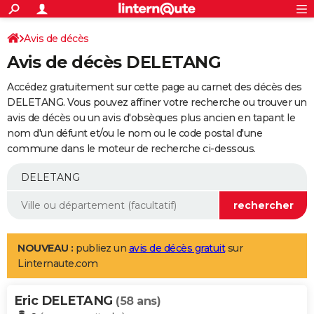
ACTUALITÉS
Connexion
S'inscrire
Avis de décès
Rechercher
Société
Education
Villes
Politique
Faits Divers
Monde
+
SPORT
Avis de décès DELETANG
Football
Cyclisme
Forum
Coupe du monde 2026
Tennis
Rugby
CULTURE
Accédez gratuitement sur cette page au carnet des décès des
TNT
Cinéma
Musique
Programme TV
Streaming
Sorties cinéma
+
DELETANG. Vous pouvez affiner votre recherche ou trouver un
FINANCE
avis de décès ou un avis d'obsèques plus ancien en tapant le
Impôts
Immobilier
Banque
Crédit
Retraite
Epargne
Risques naturels par ville
Assurance
AUTO
nom d'un défunt et/ou le nom ou le code postal d'une
commune dans le moteur de recherche ci-dessous.
Réserver un essai
Berlines
Forum auto
Essais
Citadines
SUV
+
HIGH-TECH
Meilleur smartphone
Ordinateurs
Guide high-tech
Mobiles
Internet
Jeux vidéo
+
BRICOLAGE
Aménagement intérieur
Cuisine
Jardinage
+
Forum
Extérieur
Salle de bains
Rangement
WEEK-END
Escapades
Expositions
Week-end nature
Guides de France
Patrimoine
Musées
+
LIFESTYLE
NOUVEAU :
publiez un
avis de décès gratuit
sur
Linternaute.com
Bien-être
Mode
+
Art de vivre
Loisirs
Modes de vie
SANTE
Eric DELETANG
Guide de la santé
Médicaments
+
Alimentation
Maladies
Sommeil
(58 ans)
VOYAGE