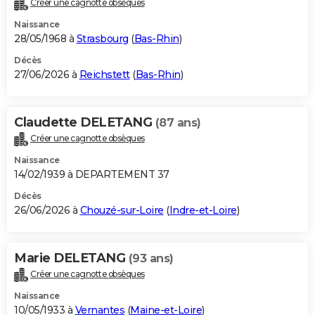
Créer une cagnotte obsèques
City break
Voyage de noces
Climat
Destinations
Voyage nature
Forum
+
PHOTO
Naissance
28/05/1968 à
Strasbourg
(
Bas-Rhin
)
GUIDES D'ACHAT
Décès
27/06/2026 à
Reichstett
(
Bas-Rhin
)
BONS PLANS
CARTE DE VOEUX
Claudette DELETANG
(87 ans)
Carte Bonne année
Carte Pâques
Carte de Noël
Carte Saint-Valentin
Carte d'anniversaire
DICTIONNAIRE
Créer une cagnotte obsèques
Biographies
Expressions
Dictionnaire
Citations
Proverbes
PROGRAMME TV
Naissance
14/02/1939 à DEPARTEMENT 37
COPAINS D'AVANT
Décès
26/06/2026 à
Chouzé-sur-Loire
(
Indre-et-Loire
)
Se connecter
Collèges
Universités
Service militaire
S'inscrire
Lycées
Primaires
Entreprises
Avis de recherche
AVIS DE DÉCÈS
FORUM
Marie DELETANG
(93 ans)
Lifestyle
Sport
Television
Cinema
Bricolage
Culture
Auto
Voyage
Créer une cagnotte obsèques
Naissance
10/05/1933 à
Vernantes
(
Maine-et-Loire
)