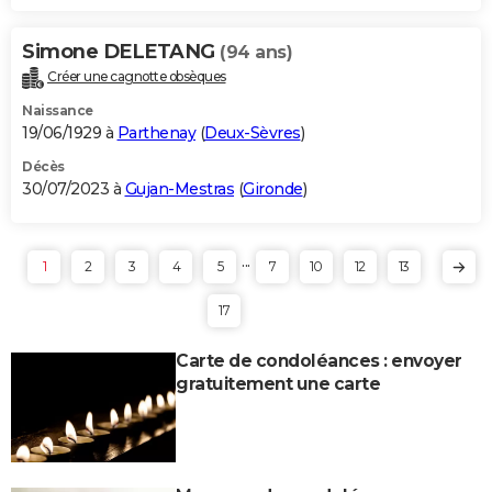
Simone DELETANG
(94 ans)
Créer une cagnotte obsèques
Naissance
19/06/1929 à
Parthenay
(
Deux-Sèvres
)
Décès
30/07/2023 à
Gujan-Mestras
(
Gironde
)
...
1
2
3
4
5
7
10
12
13
17
Carte de condoléances : envoyer
gratuitement une carte