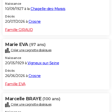
Naissance
City break
Voyage de noces
Climat
Destinations
Voyage nature
Forum
+
PHOTO
10/09/1927 à la
Chapelle-des-Marais
GUIDES D'ACHAT
Décès
20/07/2026 à
Crosne
BONS PLANS
Famille GIRAUD
CARTE DE VOEUX
Marie EVA
(97 ans)
Carte Bonne année
Carte Pâques
Carte de Noël
Carte Saint-Valentin
Carte d'anniversaire
DICTIONNAIRE
Créer une cagnotte obsèques
Biographies
Expressions
Dictionnaire
Citations
Proverbes
PROGRAMME TV
Naissance
20/05/1929 à
Vigneux-sur-Seine
COPAINS D'AVANT
Décès
26/06/2026 à
Crosne
Se connecter
Collèges
Universités
Service militaire
S'inscrire
Lycées
Primaires
Entreprises
Avis de recherche
AVIS DE DÉCÈS
Famille EVA
FORUM
Lifestyle
Sport
Television
Cinema
Bricolage
Culture
Auto
Voyage
Marcelle BRAYE
(100 ans)
Créer une cagnotte obsèques