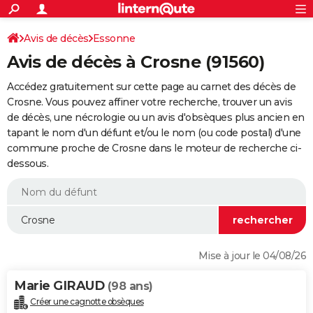
ACTUALITÉS
Connexion
S'inscrire
Avis de décès
Essonne
Rechercher
Société
Education
Villes
Politique
Faits Divers
Monde
+
SPORT
Avis de décès à Crosne (91560)
Football
Cyclisme
Forum
Coupe du monde 2026
Tennis
Rugby
CULTURE
Accédez gratuitement sur cette page au carnet des décès de
TNT
Cinéma
Musique
Programme TV
Streaming
Sorties cinéma
+
Crosne. Vous pouvez affiner votre recherche, trouver un avis
FINANCE
de décès, une nécrologie ou un avis d'obsèques plus ancien en
Impôts
Immobilier
Banque
Crédit
Retraite
Epargne
Risques naturels par ville
Assurance
AUTO
tapant le nom d'un défunt et/ou le nom (ou code postal) d'une
commune proche de Crosne dans le moteur de recherche ci-
Réserver un essai
Berlines
Forum auto
Essais
Citadines
SUV
+
HIGH-TECH
dessous.
Meilleur smartphone
Ordinateurs
Guide high-tech
Mobiles
Internet
Jeux vidéo
+
BRICOLAGE
Aménagement intérieur
Cuisine
Jardinage
+
Forum
Extérieur
Salle de bains
Rangement
WEEK-END
Escapades
Expositions
Week-end nature
Guides de France
Patrimoine
Musées
+
LIFESTYLE
Mise à jour le 04/08/26
Bien-être
Mode
+
Art de vivre
Loisirs
Modes de vie
SANTE
Marie GIRAUD
(98 ans)
Guide de la santé
Médicaments
+
Alimentation
Maladies
Sommeil
VOYAGE
Créer une cagnotte obsèques