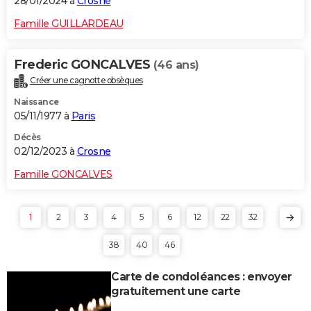
28/01/2024 à
Crosne
Famille GUILLARDEAU
Frederic GONCALVES
(46 ans)
Créer une cagnotte obsèques
Naissance
05/11/1977 à
Paris
Décès
02/12/2023 à
Crosne
Famille GONCALVES
1
2
3
4
5
6
12
22
32
38
40
46
Carte de condoléances : envoyer
gratuitement une carte