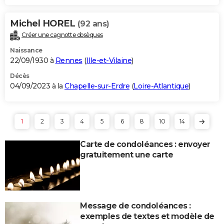
Michel HOREL
(92 ans)
Créer une cagnotte obsèques
Naissance
22/09/1930 à
Rennes
(
Ille-et-Vilaine
)
Décès
04/09/2023 à la
Chapelle-sur-Erdre
(
Loire-Atlantique
)
1
2
3
4
5
6
8
10
14
Carte de condoléances : envoyer
gratuitement une carte
Message de condoléances :
exemples de textes et modèle de