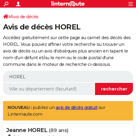
ACTUALITÉS
Connexion
S'inscrire
Avis de décès
Rechercher
Société
Education
Villes
Politique
Faits Divers
Monde
+
SPORT
Avis de décès HOREL
Football
Cyclisme
Forum
Coupe du monde 2026
Tennis
Rugby
CULTURE
Accédez gratuitement sur cette page au carnet des décès des
TNT
Cinéma
Musique
Programme TV
Streaming
Sorties cinéma
+
HOREL. Vous pouvez affiner votre recherche ou trouver un
FINANCE
avis de décès ou un avis d'obsèques plus ancien en tapant le
Impôts
Immobilier
Banque
Crédit
Retraite
Epargne
Risques naturels par ville
Assurance
AUTO
nom d'un défunt et/ou le nom ou le code postal d'une
commune dans le moteur de recherche ci-dessous.
Réserver un essai
Berlines
Forum auto
Essais
Citadines
SUV
+
HIGH-TECH
Meilleur smartphone
Ordinateurs
Guide high-tech
Mobiles
Internet
Jeux vidéo
+
BRICOLAGE
Aménagement intérieur
Cuisine
Jardinage
+
Forum
Extérieur
Salle de bains
Rangement
WEEK-END
Escapades
Expositions
Week-end nature
Guides de France
Patrimoine
Musées
+
LIFESTYLE
NOUVEAU :
publiez un
avis de décès gratuit
sur
Linternaute.com
Bien-être
Mode
+
Art de vivre
Loisirs
Modes de vie
SANTE
Jeanne HOREL
Guide de la santé
Médicaments
+
Alimentation
Maladies
Sommeil
(89 ans)
VOYAGE