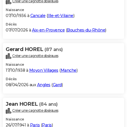
Créer une cagnotte obsèques
City break
Voyage de noces
Climat
Destinations
Voyage nature
Forum
+
PHOTO
Naissance
07/10/1936 à
Cancale
(
Ille-et-Vilaine
)
GUIDES D'ACHAT
Décès
07/07/2026 à
Aix-en-Provence
(
Bouches-du-Rhône
)
BONS PLANS
CARTE DE VOEUX
Gerard HOREL
(87 ans)
Carte Bonne année
Carte Pâques
Carte de Noël
Carte Saint-Valentin
Carte d'anniversaire
DICTIONNAIRE
Créer une cagnotte obsèques
Biographies
Expressions
Dictionnaire
Citations
Proverbes
PROGRAMME TV
Naissance
17/10/1938 à
Moyon Villages
(
Manche
)
COPAINS D'AVANT
Décès
08/04/2026 aux
Angles
(
Gard
)
Se connecter
Collèges
Universités
Service militaire
S'inscrire
Lycées
Primaires
Entreprises
Avis de recherche
AVIS DE DÉCÈS
FORUM
Jean HOREL
(84 ans)
Lifestyle
Sport
Television
Cinema
Bricolage
Culture
Auto
Voyage
Créer une cagnotte obsèques
Naissance
26/07/1941 à
Paris
(
Paris
)