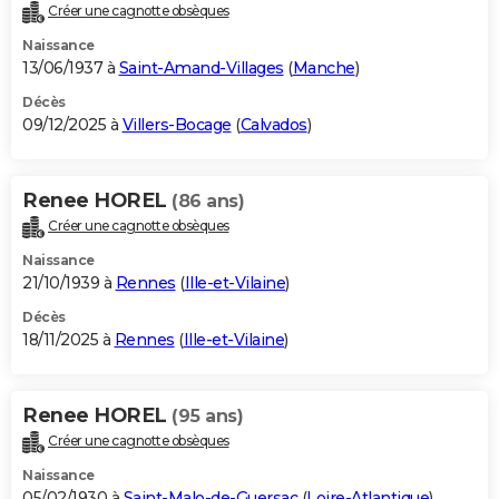
Créer une cagnotte obsèques
Naissance
13/06/1937 à
Saint-Amand-Villages
(
Manche
)
Décès
09/12/2025 à
Villers-Bocage
(
Calvados
)
Renee HOREL
(86 ans)
Créer une cagnotte obsèques
Naissance
21/10/1939 à
Rennes
(
Ille-et-Vilaine
)
Décès
18/11/2025 à
Rennes
(
Ille-et-Vilaine
)
Renee HOREL
(95 ans)
Créer une cagnotte obsèques
Naissance
05/02/1930 à
Saint-Malo-de-Guersac
(
Loire-Atlantique
)