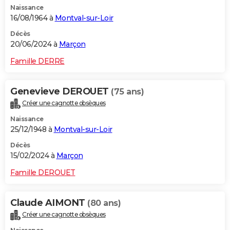
Naissance
City break
Voyage de noces
Climat
Destinations
Voyage nature
Forum
+
PHOTO
16/08/1964 à
Montval-sur-Loir
GUIDES D'ACHAT
Décès
20/06/2024 à
Marçon
BONS PLANS
Famille DERRE
CARTE DE VOEUX
Genevieve DEROUET
(75 ans)
Carte Bonne année
Carte Pâques
Carte de Noël
Carte Saint-Valentin
Carte d'anniversaire
DICTIONNAIRE
Créer une cagnotte obsèques
Biographies
Expressions
Dictionnaire
Citations
Proverbes
PROGRAMME TV
Naissance
25/12/1948 à
Montval-sur-Loir
COPAINS D'AVANT
Décès
15/02/2024 à
Marçon
Se connecter
Collèges
Universités
Service militaire
S'inscrire
Lycées
Primaires
Entreprises
Avis de recherche
AVIS DE DÉCÈS
Famille DEROUET
FORUM
Lifestyle
Sport
Television
Cinema
Bricolage
Culture
Auto
Voyage
Claude AIMONT
(80 ans)
Créer une cagnotte obsèques