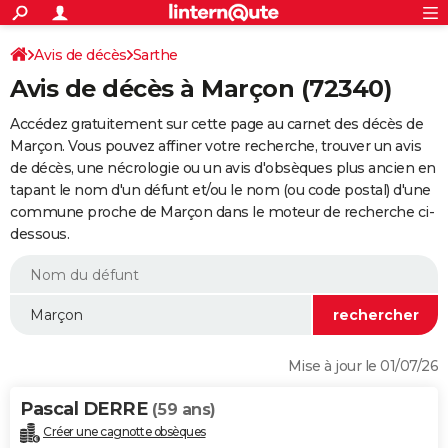
ACTUALITÉS
Connexion
S'inscrire
Avis de décès
Sarthe
Rechercher
Société
Education
Villes
Politique
Faits Divers
Monde
+
SPORT
Avis de décès à Marçon (72340)
Football
Cyclisme
Forum
Coupe du monde 2026
Tennis
Rugby
CULTURE
Accédez gratuitement sur cette page au carnet des décès de
TNT
Cinéma
Musique
Programme TV
Streaming
Sorties cinéma
+
Marçon. Vous pouvez affiner votre recherche, trouver un avis
FINANCE
de décès, une nécrologie ou un avis d'obsèques plus ancien en
Impôts
Immobilier
Banque
Crédit
Retraite
Epargne
Risques naturels par ville
Assurance
AUTO
tapant le nom d'un défunt et/ou le nom (ou code postal) d'une
commune proche de Marçon dans le moteur de recherche ci-
Réserver un essai
Berlines
Forum auto
Essais
Citadines
SUV
+
HIGH-TECH
dessous.
Meilleur smartphone
Ordinateurs
Guide high-tech
Mobiles
Internet
Jeux vidéo
+
BRICOLAGE
Aménagement intérieur
Cuisine
Jardinage
+
Forum
Extérieur
Salle de bains
Rangement
WEEK-END
Escapades
Expositions
Week-end nature
Guides de France
Patrimoine
Musées
+
LIFESTYLE
Mise à jour le 01/07/26
Bien-être
Mode
+
Art de vivre
Loisirs
Modes de vie
SANTE
Pascal DERRE
(59 ans)
Guide de la santé
Médicaments
+
Alimentation
Maladies
Sommeil
VOYAGE
Créer une cagnotte obsèques