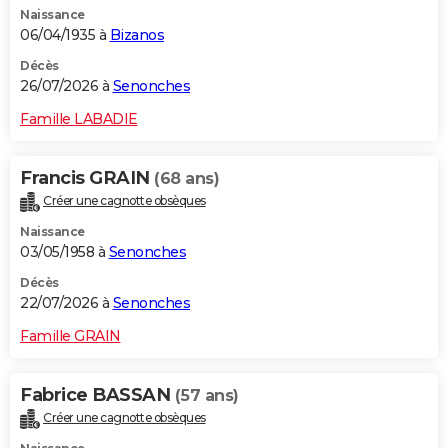
Naissance
City break
Voyage de noces
Climat
Destinations
Voyage nature
Forum
+
PHOTO
06/04/1935 à
Bizanos
GUIDES D'ACHAT
Décès
26/07/2026 à
Senonches
BONS PLANS
Famille LABADIE
CARTE DE VOEUX
Francis GRAIN
(68 ans)
Carte Bonne année
Carte Pâques
Carte de Noël
Carte Saint-Valentin
Carte d'anniversaire
DICTIONNAIRE
Créer une cagnotte obsèques
Biographies
Expressions
Dictionnaire
Citations
Proverbes
PROGRAMME TV
Naissance
03/05/1958 à
Senonches
COPAINS D'AVANT
Décès
22/07/2026 à
Senonches
Se connecter
Collèges
Universités
Service militaire
S'inscrire
Lycées
Primaires
Entreprises
Avis de recherche
AVIS DE DÉCÈS
Famille GRAIN
FORUM
Lifestyle
Sport
Television
Cinema
Bricolage
Culture
Auto
Voyage
Fabrice BASSAN
(57 ans)
Créer une cagnotte obsèques