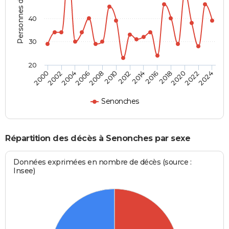
Personnes décédées
40
30
20
2002
2012
2022
2004
2014
2024
2006
2016
2008
2018
2000
2010
2020
Senonches
Répartition des décès à Senonches par sexe
Données exprimées en nombre de décès (source :
Insee)