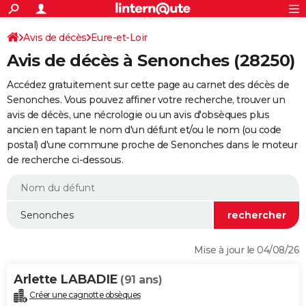
ACTUALITÉS
Connexion
S'inscrire
Avis de décès
Eure-et-Loir
Rechercher
Société
Education
Villes
Politique
Faits Divers
Monde
+
SPORT
Avis de décès à Senonches (28250)
Football
Cyclisme
Forum
Coupe du monde 2026
Tennis
Rugby
CULTURE
Accédez gratuitement sur cette page au carnet des décès de
TNT
Cinéma
Musique
Programme TV
Streaming
Sorties cinéma
+
Senonches. Vous pouvez affiner votre recherche, trouver un
FINANCE
avis de décès, une nécrologie ou un avis d'obsèques plus
Impôts
Immobilier
Banque
Crédit
Retraite
Epargne
Risques naturels par ville
Assurance
AUTO
ancien en tapant le nom d'un défunt et/ou le nom (ou code
postal) d'une commune proche de Senonches dans le moteur
Réserver un essai
Berlines
Forum auto
Essais
Citadines
SUV
+
HIGH-TECH
de recherche ci-dessous.
Meilleur smartphone
Ordinateurs
Guide high-tech
Mobiles
Internet
Jeux vidéo
+
BRICOLAGE
Aménagement intérieur
Cuisine
Jardinage
+
Forum
Extérieur
Salle de bains
Rangement
WEEK-END
Escapades
Expositions
Week-end nature
Guides de France
Patrimoine
Musées
+
LIFESTYLE
Mise à jour le 04/08/26
Bien-être
Mode
+
Art de vivre
Loisirs
Modes de vie
SANTE
Arlette LABADIE
(91 ans)
Guide de la santé
Médicaments
+
Alimentation
Maladies
Sommeil
VOYAGE
Créer une cagnotte obsèques