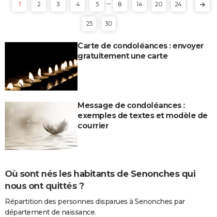
...
1
2
3
4
5
8
14
20
24
25
30
Carte de condoléances : envoyer
gratuitement une carte
Message de condoléances :
exemples de textes et modèle de
courrier
Où sont nés les habitants de Senonches qui
nous ont quittés ?
Répartition des personnes disparues à Senonches par
département de naissance.