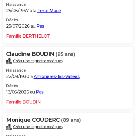
Naissance
City break
Voyage de noces
Climat
Destinations
Voyage nature
Forum
+
PHOTO
25/06/1967 à la
Ferté Macé
GUIDES D'ACHAT
Décès
25/07/2026 au
Pas
BONS PLANS
Famille BERTHELOT
CARTE DE VOEUX
Claudine BOUDIN
(95 ans)
Carte Bonne année
Carte Pâques
Carte de Noël
Carte Saint-Valentin
Carte d'anniversaire
DICTIONNAIRE
Créer une cagnotte obsèques
Biographies
Expressions
Dictionnaire
Citations
Proverbes
PROGRAMME TV
Naissance
22/09/1930 à
Ambrières-les-Vallées
COPAINS D'AVANT
Décès
13/05/2026 au
Pas
Se connecter
Collèges
Universités
Service militaire
S'inscrire
Lycées
Primaires
Entreprises
Avis de recherche
AVIS DE DÉCÈS
Famille BOUDIN
FORUM
Lifestyle
Sport
Television
Cinema
Bricolage
Culture
Auto
Voyage
Monique COUDERC
(89 ans)
Créer une cagnotte obsèques