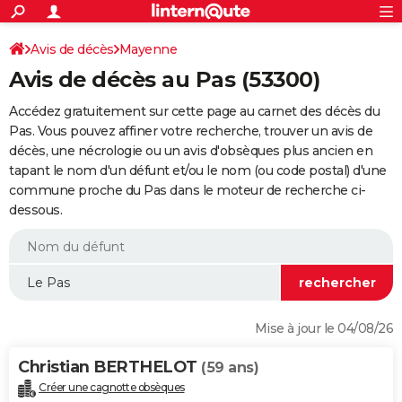
ACTUALITÉS
Connexion
S'inscrire
Avis de décès
Mayenne
Rechercher
Société
Education
Villes
Politique
Faits Divers
Monde
+
SPORT
Avis de décès au Pas (53300)
Football
Cyclisme
Forum
Coupe du monde 2026
Tennis
Rugby
CULTURE
Accédez gratuitement sur cette page au carnet des décès du
TNT
Cinéma
Musique
Programme TV
Streaming
Sorties cinéma
+
Pas. Vous pouvez affiner votre recherche, trouver un avis de
FINANCE
décès, une nécrologie ou un avis d'obsèques plus ancien en
Impôts
Immobilier
Banque
Crédit
Retraite
Epargne
Risques naturels par ville
Assurance
AUTO
tapant le nom d'un défunt et/ou le nom (ou code postal) d'une
commune proche du Pas dans le moteur de recherche ci-
Réserver un essai
Berlines
Forum auto
Essais
Citadines
SUV
+
HIGH-TECH
dessous.
Meilleur smartphone
Ordinateurs
Guide high-tech
Mobiles
Internet
Jeux vidéo
+
BRICOLAGE
Aménagement intérieur
Cuisine
Jardinage
+
Forum
Extérieur
Salle de bains
Rangement
WEEK-END
Escapades
Expositions
Week-end nature
Guides de France
Patrimoine
Musées
+
LIFESTYLE
Mise à jour le 04/08/26
Bien-être
Mode
+
Art de vivre
Loisirs
Modes de vie
SANTE
Christian BERTHELOT
(59 ans)
Guide de la santé
Médicaments
+
Alimentation
Maladies
Sommeil
VOYAGE
Créer une cagnotte obsèques