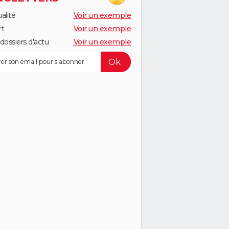
alité
Voir un exemple
rt
Voir un exemple
dossiers d'actu
Voir un exemple