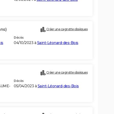
ans)
Créer une cagnotte obsèques
Décès
is
04/10/2023 à
Saint-Léonard-des-Bois
Créer une cagnotte obsèques
Décès
AUME-
05/04/2023 à
Saint-Léonard-des-Bois