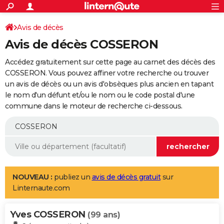
ACTUALITÉS
Connexion
S'inscrire
Avis de décès
Rechercher
Société
Education
Villes
Politique
Faits Divers
Monde
+
SPORT
Avis de décès COSSERON
Football
Cyclisme
Forum
Coupe du monde 2026
Tennis
Rugby
CULTURE
Accédez gratuitement sur cette page au carnet des décès des
TNT
Cinéma
Musique
Programme TV
Streaming
Sorties cinéma
+
COSSERON. Vous pouvez affiner votre recherche ou trouver
FINANCE
un avis de décès ou un avis d'obsèques plus ancien en tapant
Impôts
Immobilier
Banque
Crédit
Retraite
Epargne
Risques naturels par ville
Assurance
AUTO
le nom d'un défunt et/ou le nom ou le code postal d'une
commune dans le moteur de recherche ci-dessous.
Réserver un essai
Berlines
Forum auto
Essais
Citadines
SUV
+
HIGH-TECH
Meilleur smartphone
Ordinateurs
Guide high-tech
Mobiles
Internet
Jeux vidéo
+
BRICOLAGE
Aménagement intérieur
Cuisine
Jardinage
+
Forum
Extérieur
Salle de bains
Rangement
WEEK-END
Escapades
Expositions
Week-end nature
Guides de France
Patrimoine
Musées
+
LIFESTYLE
NOUVEAU :
publiez un
avis de décès gratuit
sur
Linternaute.com
Bien-être
Mode
+
Art de vivre
Loisirs
Modes de vie
SANTE
Yves COSSERON
Guide de la santé
Médicaments
+
Alimentation
Maladies
Sommeil
(99 ans)
VOYAGE