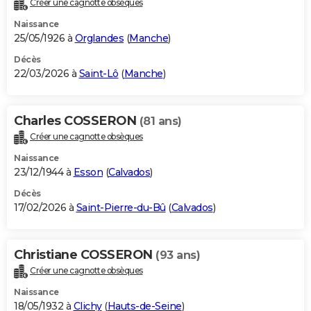
Créer une cagnotte obsèques
City break
Voyage de noces
Climat
Destinations
Voyage nature
Forum
+
PHOTO
Naissance
25/05/1926 à
Orglandes
(
Manche
)
GUIDES D'ACHAT
Décès
22/03/2026 à
Saint-Lô
(
Manche
)
BONS PLANS
CARTE DE VOEUX
Charles COSSERON
(81 ans)
Carte Bonne année
Carte Pâques
Carte de Noël
Carte Saint-Valentin
Carte d'anniversaire
DICTIONNAIRE
Créer une cagnotte obsèques
Biographies
Expressions
Dictionnaire
Citations
Proverbes
PROGRAMME TV
Naissance
23/12/1944 à
Esson
(
Calvados
)
COPAINS D'AVANT
Décès
17/02/2026 à
Saint-Pierre-du-Bû
(
Calvados
)
Se connecter
Collèges
Universités
Service militaire
S'inscrire
Lycées
Primaires
Entreprises
Avis de recherche
AVIS DE DÉCÈS
FORUM
Christiane COSSERON
(93 ans)
Lifestyle
Sport
Television
Cinema
Bricolage
Culture
Auto
Voyage
Créer une cagnotte obsèques
Naissance
18/05/1932 à
Clichy
(
Hauts-de-Seine
)