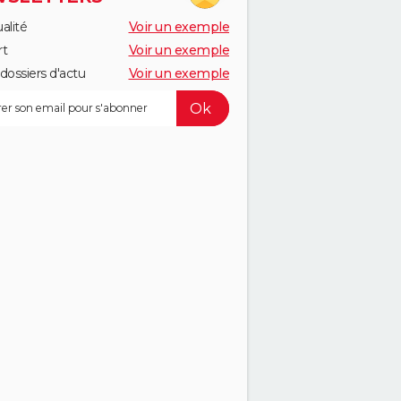
alité
Voir un exemple
rt
Voir un exemple
dossiers d'actu
Voir un exemple