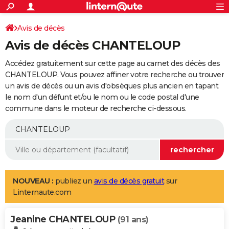
ACTUALITÉS
Connexion
S'inscrire
Avis de décès
Rechercher
Société
Education
Villes
Politique
Faits Divers
Monde
+
SPORT
Avis de décès CHANTELOUP
Football
Cyclisme
Forum
Coupe du monde 2026
Tennis
Rugby
CULTURE
Accédez gratuitement sur cette page au carnet des décès des
TNT
Cinéma
Musique
Programme TV
Streaming
Sorties cinéma
+
CHANTELOUP. Vous pouvez affiner votre recherche ou trouver
FINANCE
un avis de décès ou un avis d'obsèques plus ancien en tapant
Impôts
Immobilier
Banque
Crédit
Retraite
Epargne
Risques naturels par ville
Assurance
AUTO
le nom d'un défunt et/ou le nom ou le code postal d'une
commune dans le moteur de recherche ci-dessous.
Réserver un essai
Berlines
Forum auto
Essais
Citadines
SUV
+
HIGH-TECH
Meilleur smartphone
Ordinateurs
Guide high-tech
Mobiles
Internet
Jeux vidéo
+
BRICOLAGE
Aménagement intérieur
Cuisine
Jardinage
+
Forum
Extérieur
Salle de bains
Rangement
WEEK-END
Escapades
Expositions
Week-end nature
Guides de France
Patrimoine
Musées
+
LIFESTYLE
NOUVEAU :
publiez un
avis de décès gratuit
sur
Linternaute.com
Bien-être
Mode
+
Art de vivre
Loisirs
Modes de vie
SANTE
Jeanine CHANTELOUP
Guide de la santé
Médicaments
+
Alimentation
Maladies
Sommeil
(91 ans)
VOYAGE