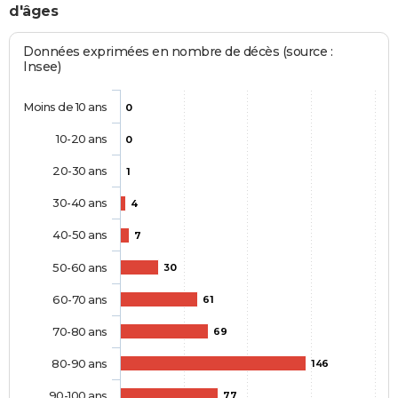
d'âges
Données exprimées en nombre de décès (source :
Insee)
Moins de 10 ans
0
10-20 ans
0
20-30 ans
1
30-40 ans
4
40-50 ans
7
50-60 ans
30
60-70 ans
61
70-80 ans
69
80-90 ans
146
90-100 ans
77