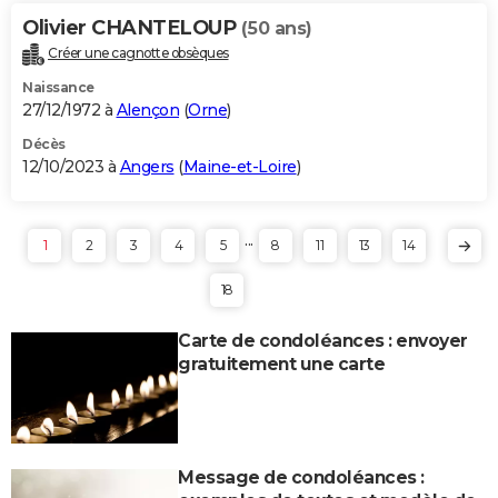
Olivier CHANTELOUP
(50 ans)
Créer une cagnotte obsèques
Naissance
27/12/1972 à
Alençon
(
Orne
)
Décès
12/10/2023 à
Angers
(
Maine-et-Loire
)
...
1
2
3
4
5
8
11
13
14
18
Carte de condoléances : envoyer
gratuitement une carte
Message de condoléances :