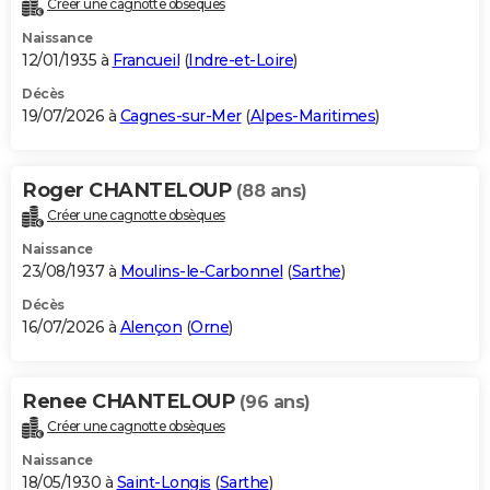
Créer une cagnotte obsèques
City break
Voyage de noces
Climat
Destinations
Voyage nature
Forum
+
PHOTO
Naissance
12/01/1935 à
Francueil
(
Indre-et-Loire
)
GUIDES D'ACHAT
Décès
19/07/2026 à
Cagnes-sur-Mer
(
Alpes-Maritimes
)
BONS PLANS
CARTE DE VOEUX
Roger CHANTELOUP
(88 ans)
Carte Bonne année
Carte Pâques
Carte de Noël
Carte Saint-Valentin
Carte d'anniversaire
DICTIONNAIRE
Créer une cagnotte obsèques
Biographies
Expressions
Dictionnaire
Citations
Proverbes
PROGRAMME TV
Naissance
23/08/1937 à
Moulins-le-Carbonnel
(
Sarthe
)
COPAINS D'AVANT
Décès
16/07/2026 à
Alençon
(
Orne
)
Se connecter
Collèges
Universités
Service militaire
S'inscrire
Lycées
Primaires
Entreprises
Avis de recherche
AVIS DE DÉCÈS
FORUM
Renee CHANTELOUP
(96 ans)
Lifestyle
Sport
Television
Cinema
Bricolage
Culture
Auto
Voyage
Créer une cagnotte obsèques
Naissance
18/05/1930 à
Saint-Longis
(
Sarthe
)