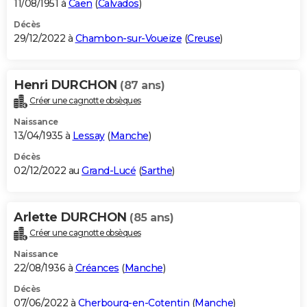
11/08/1951 à
Caen
(
Calvados
)
Décès
29/12/2022 à
Chambon-sur-Voueize
(
Creuse
)
Henri DURCHON
(87 ans)
Créer une cagnotte obsèques
Naissance
13/04/1935 à
Lessay
(
Manche
)
Décès
02/12/2022 au
Grand-Lucé
(
Sarthe
)
Arlette DURCHON
(85 ans)
Créer une cagnotte obsèques
Naissance
22/08/1936 à
Créances
(
Manche
)
Décès
07/06/2022 à
Cherbourg-en-Cotentin
(
Manche
)