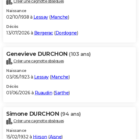
Créer une cagnotte obsèques
City break
Voyage de noces
Climat
Destinations
Voyage nature
Forum
+
PHOTO
Naissance
02/10/1938 à
Lessay
(
Manche
)
GUIDES D'ACHAT
Décès
13/07/2026 à
Bergerac
(
Dordogne
)
BONS PLANS
CARTE DE VOEUX
Genevieve DURCHON
(103 ans)
Carte Bonne année
Carte Pâques
Carte de Noël
Carte Saint-Valentin
Carte d'anniversaire
DICTIONNAIRE
Créer une cagnotte obsèques
Biographies
Expressions
Dictionnaire
Citations
Proverbes
PROGRAMME TV
Naissance
03/05/1923 à
Lessay
(
Manche
)
COPAINS D'AVANT
Décès
01/06/2026 à
Ruaudin
(
Sarthe
)
Se connecter
Collèges
Universités
Service militaire
S'inscrire
Lycées
Primaires
Entreprises
Avis de recherche
AVIS DE DÉCÈS
FORUM
Simone DURCHON
(94 ans)
Lifestyle
Sport
Television
Cinema
Bricolage
Culture
Auto
Voyage
Créer une cagnotte obsèques
Naissance
15/02/1932 à
Hirson
(
Aisne
)