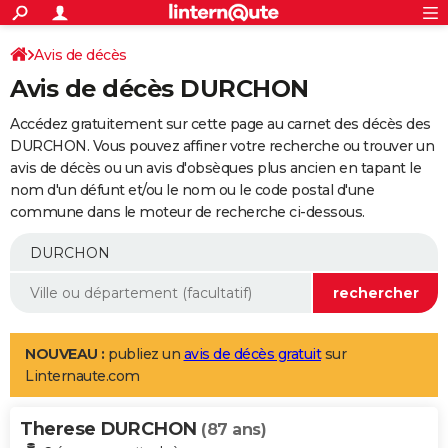
ACTUALITÉS
Connexion
S'inscrire
Avis de décès
Rechercher
Société
Education
Villes
Politique
Faits Divers
Monde
+
SPORT
Avis de décès DURCHON
Football
Cyclisme
Forum
Coupe du monde 2026
Tennis
Rugby
CULTURE
Accédez gratuitement sur cette page au carnet des décès des
TNT
Cinéma
Musique
Programme TV
Streaming
Sorties cinéma
+
DURCHON. Vous pouvez affiner votre recherche ou trouver un
FINANCE
avis de décès ou un avis d'obsèques plus ancien en tapant le
Impôts
Immobilier
Banque
Crédit
Retraite
Epargne
Risques naturels par ville
Assurance
AUTO
nom d'un défunt et/ou le nom ou le code postal d'une
commune dans le moteur de recherche ci-dessous.
Réserver un essai
Berlines
Forum auto
Essais
Citadines
SUV
+
HIGH-TECH
Meilleur smartphone
Ordinateurs
Guide high-tech
Mobiles
Internet
Jeux vidéo
+
BRICOLAGE
Aménagement intérieur
Cuisine
Jardinage
+
Forum
Extérieur
Salle de bains
Rangement
WEEK-END
Escapades
Expositions
Week-end nature
Guides de France
Patrimoine
Musées
+
LIFESTYLE
NOUVEAU :
publiez un
avis de décès gratuit
sur
Linternaute.com
Bien-être
Mode
+
Art de vivre
Loisirs
Modes de vie
SANTE
Therese DURCHON
Guide de la santé
Médicaments
+
Alimentation
Maladies
Sommeil
(87 ans)
VOYAGE