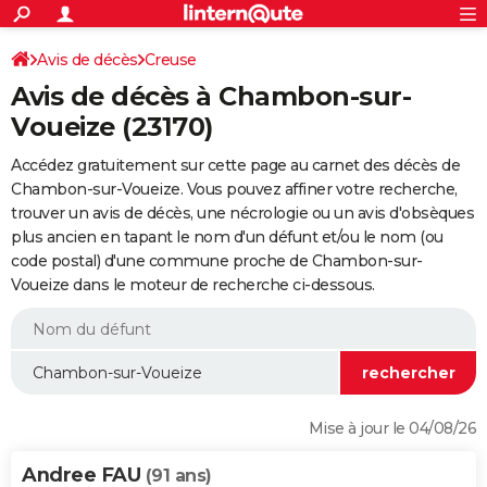
ACTUALITÉS
Connexion
S'inscrire
Avis de décès
Creuse
Rechercher
Société
Education
Villes
Politique
Faits Divers
Monde
+
SPORT
Avis de décès à Chambon-sur-
Football
Cyclisme
Forum
Coupe du monde 2026
Tennis
Rugby
CULTURE
Voueize (23170)
TNT
Cinéma
Musique
Programme TV
Streaming
Sorties cinéma
+
FINANCE
Accédez gratuitement sur cette page au carnet des décès de
Chambon-sur-Voueize. Vous pouvez affiner votre recherche,
Impôts
Immobilier
Banque
Crédit
Retraite
Epargne
Risques naturels par ville
Assurance
AUTO
trouver un avis de décès, une nécrologie ou un avis d'obsèques
plus ancien en tapant le nom d'un défunt et/ou le nom (ou
Réserver un essai
Berlines
Forum auto
Essais
Citadines
SUV
+
HIGH-TECH
code postal) d'une commune proche de Chambon-sur-
Voueize dans le moteur de recherche ci-dessous.
Meilleur smartphone
Ordinateurs
Guide high-tech
Mobiles
Internet
Jeux vidéo
+
BRICOLAGE
Aménagement intérieur
Cuisine
Jardinage
+
Forum
Extérieur
Salle de bains
Rangement
WEEK-END
Escapades
Expositions
Week-end nature
Guides de France
Patrimoine
Musées
+
LIFESTYLE
Bien-être
Mode
+
Art de vivre
Loisirs
Modes de vie
SANTE
Mise à jour le 04/08/26
Guide de la santé
Médicaments
+
Alimentation
Maladies
Sommeil
VOYAGE
Andree FAU
(91 ans)