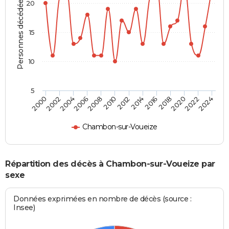
Personnes décédées
20
15
10
5
2000
2006
2012
2018
2024
2004
2010
2016
2022
2002
2008
2014
2020
Chambon-sur-Voueize
Répartition des décès à Chambon-sur-Voueize par
sexe
Données exprimées en nombre de décès (source :
Insee)