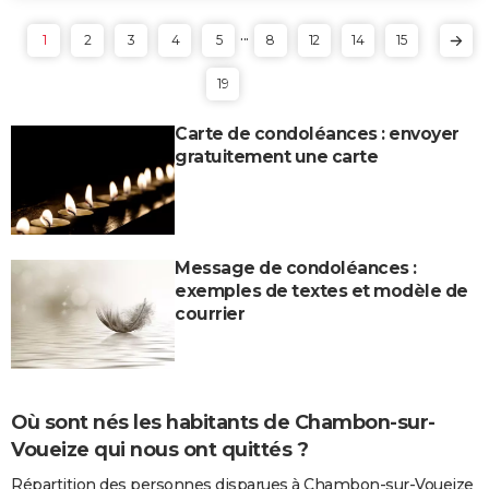
...
1
2
3
4
5
8
12
14
15
19
Carte de condoléances : envoyer
gratuitement une carte
Message de condoléances :
exemples de textes et modèle de
courrier
Où sont nés les habitants de Chambon-sur-
Voueize qui nous ont quittés ?
Répartition des personnes disparues à Chambon-sur-Voueize