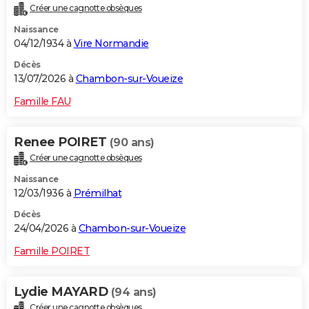
Créer une cagnotte obsèques
City break
Voyage de noces
Climat
Destinations
Voyage nature
Forum
+
PHOTO
Naissance
04/12/1934 à
Vire Normandie
GUIDES D'ACHAT
Décès
BONS PLANS
13/07/2026 à
Chambon-sur-Voueize
CARTE DE VOEUX
Famille FAU
Carte Bonne année
Carte Pâques
Carte de Noël
Carte Saint-Valentin
Carte d'anniversaire
DICTIONNAIRE
Renee POIRET
(90 ans)
Biographies
Expressions
Dictionnaire
Citations
Proverbes
PROGRAMME TV
Créer une cagnotte obsèques
Naissance
COPAINS D'AVANT
12/03/1936 à
Prémilhat
Se connecter
Collèges
Universités
Service militaire
S'inscrire
Lycées
Primaires
Entreprises
Avis de recherche
AVIS DE DÉCÈS
Décès
24/04/2026 à
Chambon-sur-Voueize
FORUM
Famille POIRET
Lifestyle
Sport
Television
Cinema
Bricolage
Culture
Auto
Voyage
Lydie MAYARD
(94 ans)
Créer une cagnotte obsèques