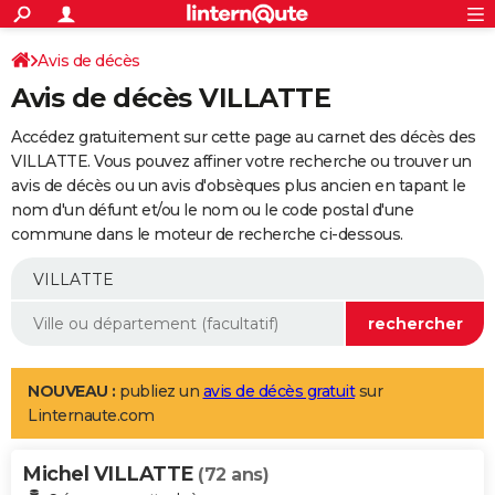
ACTUALITÉS
Connexion
S'inscrire
Avis de décès
Rechercher
Société
Education
Villes
Politique
Faits Divers
Monde
+
SPORT
Avis de décès VILLATTE
Football
Cyclisme
Forum
Coupe du monde 2026
Tennis
Rugby
CULTURE
Accédez gratuitement sur cette page au carnet des décès des
TNT
Cinéma
Musique
Programme TV
Streaming
Sorties cinéma
+
VILLATTE. Vous pouvez affiner votre recherche ou trouver un
FINANCE
avis de décès ou un avis d'obsèques plus ancien en tapant le
Impôts
Immobilier
Banque
Crédit
Retraite
Epargne
Risques naturels par ville
Assurance
AUTO
nom d'un défunt et/ou le nom ou le code postal d'une
commune dans le moteur de recherche ci-dessous.
Réserver un essai
Berlines
Forum auto
Essais
Citadines
SUV
+
HIGH-TECH
Meilleur smartphone
Ordinateurs
Guide high-tech
Mobiles
Internet
Jeux vidéo
+
BRICOLAGE
Aménagement intérieur
Cuisine
Jardinage
+
Forum
Extérieur
Salle de bains
Rangement
WEEK-END
Escapades
Expositions
Week-end nature
Guides de France
Patrimoine
Musées
+
LIFESTYLE
NOUVEAU :
publiez un
avis de décès gratuit
sur
Linternaute.com
Bien-être
Mode
+
Art de vivre
Loisirs
Modes de vie
SANTE
Michel VILLATTE
Guide de la santé
Médicaments
+
Alimentation
Maladies
Sommeil
(72 ans)
VOYAGE