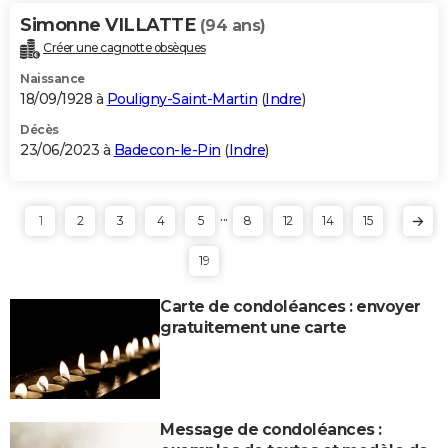
Simonne VILLATTE
(94 ans)
Créer une cagnotte obsèques
Naissance
18/09/1928 à
Pouligny-Saint-Martin
(
Indre
)
Décès
23/06/2023 à
Badecon-le-Pin
(
Indre
)
...
1
2
3
4
5
8
12
14
15
19
Carte de condoléances : envoyer
gratuitement une carte
Message de condoléances :