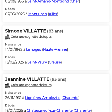
03/09/1953 à
Saint-Amand-Montrond
(
Cher
)
Décès
07/03/2025 à
Montluçon
(
Allier
)
Simone VILLATTE
(83 ans)
Créer une cagnotte obsèques
Naissance
14/01/1942 à
Limoges
(
Haute-Vienne
)
Décès
13/02/2025 à
Saint-Vaury
(
Creuse
)
Jeannine VILLATTE
(93 ans)
Créer une cagnotte obsèques
Naissance
26/11/1931 à
Lignières-Ambleville
(
Charente
)
Décès
16/01/2025 à
Châteauneuf-sur-Charente
(
Charente
)