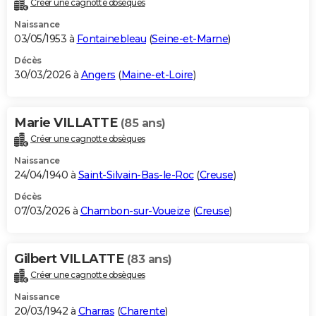
Créer une cagnotte obsèques
City break
Voyage de noces
Climat
Destinations
Voyage nature
Forum
+
PHOTO
Naissance
03/05/1953 à
Fontainebleau
(
Seine-et-Marne
)
GUIDES D'ACHAT
Décès
30/03/2026 à
Angers
(
Maine-et-Loire
)
BONS PLANS
CARTE DE VOEUX
Marie VILLATTE
(85 ans)
Carte Bonne année
Carte Pâques
Carte de Noël
Carte Saint-Valentin
Carte d'anniversaire
DICTIONNAIRE
Créer une cagnotte obsèques
Biographies
Expressions
Dictionnaire
Citations
Proverbes
PROGRAMME TV
Naissance
24/04/1940 à
Saint-Silvain-Bas-le-Roc
(
Creuse
)
COPAINS D'AVANT
Décès
07/03/2026 à
Chambon-sur-Voueize
(
Creuse
)
Se connecter
Collèges
Universités
Service militaire
S'inscrire
Lycées
Primaires
Entreprises
Avis de recherche
AVIS DE DÉCÈS
FORUM
Gilbert VILLATTE
(83 ans)
Lifestyle
Sport
Television
Cinema
Bricolage
Culture
Auto
Voyage
Créer une cagnotte obsèques
Naissance
20/03/1942 à
Charras
(
Charente
)