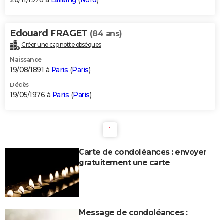
26/11/1978 à
Lallaing
(
Nord
)
Edouard FRAGET
(84 ans)
Créer une cagnotte obsèques
Naissance
19/08/1891 à
Paris
(
Paris
)
Décès
19/05/1976 à
Paris
(
Paris
)
1
Carte de condoléances : envoyer
gratuitement une carte
Message de condoléances :