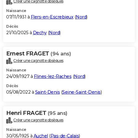
Créer une cagnotte obsèques
City break
Voyage de noces
Climat
Destinations
Voyage nature
Forum
+
PHOTO
Naissance
07/11/1931 à
Flers-en-Escrebieux
(
Nord
)
GUIDES D'ACHAT
Décès
21/10/2025 à
Dechy
(
Nord
)
BONS PLANS
CARTE DE VOEUX
Ernest FRAGET
(94 ans)
Carte Bonne année
Carte Pâques
Carte de Noël
Carte Saint-Valentin
Carte d'anniversaire
DICTIONNAIRE
Créer une cagnotte obsèques
Biographies
Expressions
Dictionnaire
Citations
Proverbes
PROGRAMME TV
Naissance
24/09/1927 à
Flines-lez-Raches
(
Nord
)
COPAINS D'AVANT
Décès
05/08/2022 à
Saint-Denis
(
Seine-Saint-Denis
)
Se connecter
Collèges
Universités
Service militaire
S'inscrire
Lycées
Primaires
Entreprises
Avis de recherche
AVIS DE DÉCÈS
FORUM
Henri FRAGET
(95 ans)
Lifestyle
Sport
Television
Cinema
Bricolage
Culture
Auto
Voyage
Créer une cagnotte obsèques
Naissance
30/05/1925 à
Auchel
(
Pas-de-Calais
)