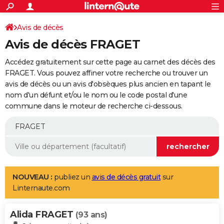
ACTUALITÉS
Connexion
S'inscrire
Avis de décès
Rechercher
Société
Education
Villes
Politique
Faits Divers
Monde
+
SPORT
Avis de décès FRAGET
Football
Cyclisme
Forum
Coupe du monde 2026
Tennis
Rugby
CULTURE
Accédez gratuitement sur cette page au carnet des décès des
TNT
Cinéma
Musique
Programme TV
Streaming
Sorties cinéma
+
FRAGET. Vous pouvez affiner votre recherche ou trouver un
FINANCE
avis de décès ou un avis d'obsèques plus ancien en tapant le
Impôts
Immobilier
Banque
Crédit
Retraite
Epargne
Risques naturels par ville
Assurance
AUTO
nom d'un défunt et/ou le nom ou le code postal d'une
commune dans le moteur de recherche ci-dessous.
Réserver un essai
Berlines
Forum auto
Essais
Citadines
SUV
+
HIGH-TECH
Meilleur smartphone
Ordinateurs
Guide high-tech
Mobiles
Internet
Jeux vidéo
+
BRICOLAGE
Aménagement intérieur
Cuisine
Jardinage
+
Forum
Extérieur
Salle de bains
Rangement
WEEK-END
Escapades
Expositions
Week-end nature
Guides de France
Patrimoine
Musées
+
LIFESTYLE
NOUVEAU :
publiez un
avis de décès gratuit
sur
Linternaute.com
Bien-être
Mode
+
Art de vivre
Loisirs
Modes de vie
SANTE
Alida FRAGET
Guide de la santé
Médicaments
+
Alimentation
Maladies
Sommeil
(93 ans)
VOYAGE