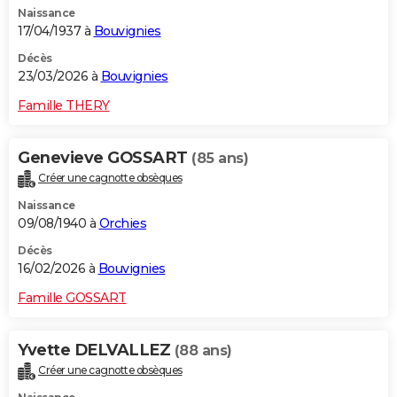
Naissance
City break
Voyage de noces
Climat
Destinations
Voyage nature
Forum
+
PHOTO
17/04/1937 à
Bouvignies
GUIDES D'ACHAT
Décès
23/03/2026 à
Bouvignies
BONS PLANS
Famille THERY
CARTE DE VOEUX
Genevieve GOSSART
(85 ans)
Carte Bonne année
Carte Pâques
Carte de Noël
Carte Saint-Valentin
Carte d'anniversaire
DICTIONNAIRE
Créer une cagnotte obsèques
Biographies
Expressions
Dictionnaire
Citations
Proverbes
PROGRAMME TV
Naissance
09/08/1940 à
Orchies
COPAINS D'AVANT
Décès
16/02/2026 à
Bouvignies
Se connecter
Collèges
Universités
Service militaire
S'inscrire
Lycées
Primaires
Entreprises
Avis de recherche
AVIS DE DÉCÈS
Famille GOSSART
FORUM
Lifestyle
Sport
Television
Cinema
Bricolage
Culture
Auto
Voyage
Yvette DELVALLEZ
(88 ans)
Créer une cagnotte obsèques