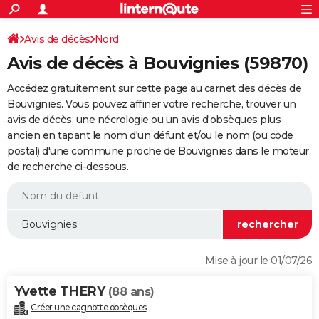
ACTUALITÉS
Connexion
S'inscrire
Avis de décès
Nord
Rechercher
Société
Education
Villes
Politique
Faits Divers
Monde
+
SPORT
Avis de décès à Bouvignies (59870)
Football
Cyclisme
Forum
Coupe du monde 2026
Tennis
Rugby
CULTURE
Accédez gratuitement sur cette page au carnet des décès de
TNT
Cinéma
Musique
Programme TV
Streaming
Sorties cinéma
+
Bouvignies. Vous pouvez affiner votre recherche, trouver un
FINANCE
avis de décès, une nécrologie ou un avis d'obsèques plus
Impôts
Immobilier
Banque
Crédit
Retraite
Epargne
Risques naturels par ville
Assurance
AUTO
ancien en tapant le nom d'un défunt et/ou le nom (ou code
postal) d'une commune proche de Bouvignies dans le moteur
Réserver un essai
Berlines
Forum auto
Essais
Citadines
SUV
+
HIGH-TECH
de recherche ci-dessous.
Meilleur smartphone
Ordinateurs
Guide high-tech
Mobiles
Internet
Jeux vidéo
+
BRICOLAGE
Aménagement intérieur
Cuisine
Jardinage
+
Forum
Extérieur
Salle de bains
Rangement
WEEK-END
Escapades
Expositions
Week-end nature
Guides de France
Patrimoine
Musées
+
LIFESTYLE
Mise à jour le 01/07/26
Bien-être
Mode
+
Art de vivre
Loisirs
Modes de vie
SANTE
Yvette THERY
(88 ans)
Guide de la santé
Médicaments
+
Alimentation
Maladies
Sommeil
VOYAGE
Créer une cagnotte obsèques