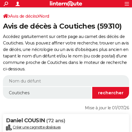
ACTUALITÉS
Connexion
S'inscrire
Avis de décès
Nord
Rechercher
Société
Education
Villes
Politique
Faits Divers
Monde
+
SPORT
Avis de décès à Coutiches (59310)
Football
Cyclisme
Forum
Coupe du monde 2026
Tennis
Rugby
CULTURE
Accédez gratuitement sur cette page au carnet des décès de
TNT
Cinéma
Musique
Programme TV
Streaming
Sorties cinéma
+
Coutiches. Vous pouvez affiner votre recherche, trouver un avis
FINANCE
de décès, une nécrologie ou un avis d'obsèques plus ancien en
Impôts
Immobilier
Banque
Crédit
Retraite
Epargne
Risques naturels par ville
Assurance
AUTO
tapant le nom d'un défunt et/ou le nom (ou code postal) d'une
commune proche de Coutiches dans le moteur de recherche
Réserver un essai
Berlines
Forum auto
Essais
Citadines
SUV
+
HIGH-TECH
ci-dessous.
Meilleur smartphone
Ordinateurs
Guide high-tech
Mobiles
Internet
Jeux vidéo
+
BRICOLAGE
Aménagement intérieur
Cuisine
Jardinage
+
Forum
Extérieur
Salle de bains
Rangement
WEEK-END
Escapades
Expositions
Week-end nature
Guides de France
Patrimoine
Musées
+
LIFESTYLE
Mise à jour le 01/07/26
Bien-être
Mode
+
Art de vivre
Loisirs
Modes de vie
SANTE
Daniel COUSIN
(72 ans)
Guide de la santé
Médicaments
+
Alimentation
Maladies
Sommeil
VOYAGE
Créer une cagnotte obsèques