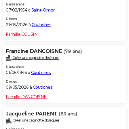
Naissance
City break
Voyage de noces
Climat
Destinations
Voyage nature
Forum
+
PHOTO
07/02/1954 à
Saint-Omer
GUIDES D'ACHAT
Décès
21/05/2026 à
Coutiches
BONS PLANS
Famille COUSIN
CARTE DE VOEUX
Francine DANCOISNE
(79 ans)
Carte Bonne année
Carte Pâques
Carte de Noël
Carte Saint-Valentin
Carte d'anniversaire
DICTIONNAIRE
Créer une cagnotte obsèques
Biographies
Expressions
Dictionnaire
Citations
Proverbes
PROGRAMME TV
Naissance
01/06/1946 à
Coutiches
COPAINS D'AVANT
Décès
09/05/2026 à
Coutiches
Se connecter
Collèges
Universités
Service militaire
S'inscrire
Lycées
Primaires
Entreprises
Avis de recherche
AVIS DE DÉCÈS
Famille DANCOISNE
FORUM
Lifestyle
Sport
Television
Cinema
Bricolage
Culture
Auto
Voyage
Jacqueline PARENT
(83 ans)
Créer une cagnotte obsèques