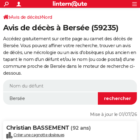
ACTUALITÉS
Connexion
S'inscrire
Avis de décès
Nord
Rechercher
Société
Education
Villes
Politique
Faits Divers
Monde
+
SPORT
Avis de décès à Bersée (59235)
Football
Cyclisme
Forum
Coupe du monde 2026
Tennis
Rugby
CULTURE
Accédez gratuitement sur cette page au carnet des décès de
TNT
Cinéma
Musique
Programme TV
Streaming
Sorties cinéma
+
Bersée. Vous pouvez affiner votre recherche, trouver un avis
FINANCE
de décès, une nécrologie ou un avis d'obsèques plus ancien en
Impôts
Immobilier
Banque
Crédit
Retraite
Epargne
Risques naturels par ville
Assurance
AUTO
tapant le nom d'un défunt et/ou le nom (ou code postal) d'une
commune proche de Bersée dans le moteur de recherche ci-
Réserver un essai
Berlines
Forum auto
Essais
Citadines
SUV
+
HIGH-TECH
dessous.
Meilleur smartphone
Ordinateurs
Guide high-tech
Mobiles
Internet
Jeux vidéo
+
BRICOLAGE
Aménagement intérieur
Cuisine
Jardinage
+
Forum
Extérieur
Salle de bains
Rangement
WEEK-END
Escapades
Expositions
Week-end nature
Guides de France
Patrimoine
Musées
+
LIFESTYLE
Mise à jour le 01/07/26
Bien-être
Mode
+
Art de vivre
Loisirs
Modes de vie
SANTE
Christian BASSEMENT
(92 ans)
Guide de la santé
Médicaments
+
Alimentation
Maladies
Sommeil
VOYAGE
Créer une cagnotte obsèques