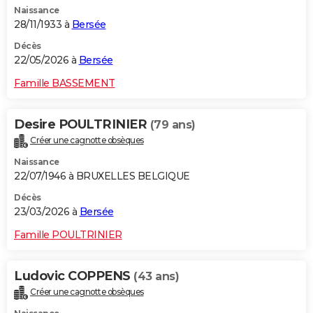
Naissance
City break
Voyage de noces
Climat
Destinations
Voyage nature
Forum
+
PHOTO
28/11/1933 à
Bersée
GUIDES D'ACHAT
Décès
22/05/2026 à
Bersée
BONS PLANS
Famille BASSEMENT
CARTE DE VOEUX
Desire POULTRINIER
(79 ans)
Carte Bonne année
Carte Pâques
Carte de Noël
Carte Saint-Valentin
Carte d'anniversaire
DICTIONNAIRE
Créer une cagnotte obsèques
Biographies
Expressions
Dictionnaire
Citations
Proverbes
PROGRAMME TV
Naissance
22/07/1946 à BRUXELLES BELGIQUE
COPAINS D'AVANT
Décès
23/03/2026 à
Bersée
Se connecter
Collèges
Universités
Service militaire
S'inscrire
Lycées
Primaires
Entreprises
Avis de recherche
AVIS DE DÉCÈS
Famille POULTRINIER
FORUM
Lifestyle
Sport
Television
Cinema
Bricolage
Culture
Auto
Voyage
Ludovic COPPENS
(43 ans)
Créer une cagnotte obsèques