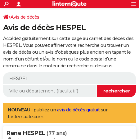
ACTUALITÉS
Connexion
S'inscrire
Avis de décès
Rechercher
Société
Education
Villes
Politique
Faits Divers
Monde
+
SPORT
Avis de décès HESPEL
Football
Cyclisme
Forum
Coupe du monde 2026
Tennis
Rugby
CULTURE
Accédez gratuitement sur cette page au carnet des décès des
TNT
Cinéma
Musique
Programme TV
Streaming
Sorties cinéma
+
HESPEL. Vous pouvez affiner votre recherche ou trouver un
FINANCE
avis de décès ou un avis d'obsèques plus ancien en tapant le
Impôts
Immobilier
Banque
Crédit
Retraite
Epargne
Risques naturels par ville
Assurance
AUTO
nom d'un défunt et/ou le nom ou le code postal d'une
commune dans le moteur de recherche ci-dessous.
Réserver un essai
Berlines
Forum auto
Essais
Citadines
SUV
+
HIGH-TECH
Meilleur smartphone
Ordinateurs
Guide high-tech
Mobiles
Internet
Jeux vidéo
+
BRICOLAGE
Aménagement intérieur
Cuisine
Jardinage
+
Forum
Extérieur
Salle de bains
Rangement
WEEK-END
Escapades
Expositions
Week-end nature
Guides de France
Patrimoine
Musées
+
LIFESTYLE
NOUVEAU :
publiez un
avis de décès gratuit
sur
Linternaute.com
Bien-être
Mode
+
Art de vivre
Loisirs
Modes de vie
SANTE
Rene HESPEL
Guide de la santé
Médicaments
+
Alimentation
Maladies
Sommeil
(77 ans)
VOYAGE