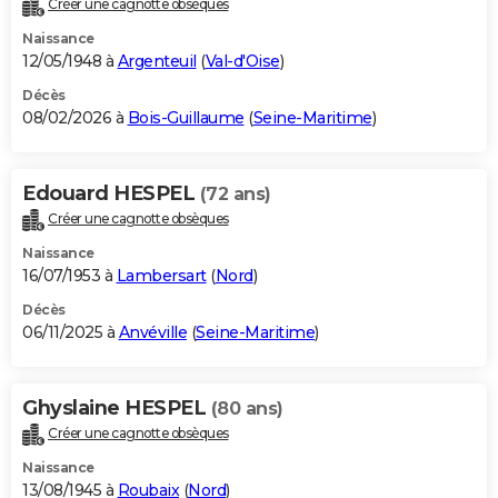
Créer une cagnotte obsèques
City break
Voyage de noces
Climat
Destinations
Voyage nature
Forum
+
PHOTO
Naissance
12/05/1948 à
Argenteuil
(
Val-d'Oise
)
GUIDES D'ACHAT
Décès
08/02/2026 à
Bois-Guillaume
(
Seine-Maritime
)
BONS PLANS
CARTE DE VOEUX
Edouard HESPEL
(72 ans)
Carte Bonne année
Carte Pâques
Carte de Noël
Carte Saint-Valentin
Carte d'anniversaire
DICTIONNAIRE
Créer une cagnotte obsèques
Biographies
Expressions
Dictionnaire
Citations
Proverbes
PROGRAMME TV
Naissance
16/07/1953 à
Lambersart
(
Nord
)
COPAINS D'AVANT
Décès
06/11/2025 à
Anvéville
(
Seine-Maritime
)
Se connecter
Collèges
Universités
Service militaire
S'inscrire
Lycées
Primaires
Entreprises
Avis de recherche
AVIS DE DÉCÈS
FORUM
Ghyslaine HESPEL
(80 ans)
Lifestyle
Sport
Television
Cinema
Bricolage
Culture
Auto
Voyage
Créer une cagnotte obsèques
Naissance
13/08/1945 à
Roubaix
(
Nord
)