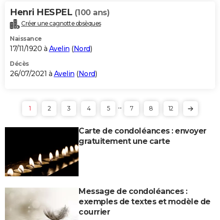
Henri HESPEL
(100 ans)
Créer une cagnotte obsèques
Naissance
17/11/1920 à
Avelin
(
Nord
)
Décès
26/07/2021 à
Avelin
(
Nord
)
...
1
2
3
4
5
7
8
12
Carte de condoléances : envoyer
gratuitement une carte
Message de condoléances :
exemples de textes et modèle de
courrier