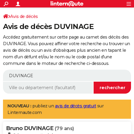
ACTUALITÉS
Connexion
S'inscrire
Avis de décès
Rechercher
Société
Education
Villes
Politique
Faits Divers
Monde
+
SPORT
Avis de décès DUVINAGE
Football
Cyclisme
Forum
Coupe du monde 2026
Tennis
Rugby
CULTURE
Accédez gratuitement sur cette page au carnet des décès des
TNT
Cinéma
Musique
Programme TV
Streaming
Sorties cinéma
+
DUVINAGE. Vous pouvez affiner votre recherche ou trouver un
FINANCE
avis de décès ou un avis d'obsèques plus ancien en tapant le
Impôts
Immobilier
Banque
Crédit
Retraite
Epargne
Risques naturels par ville
Assurance
AUTO
nom d'un défunt et/ou le nom ou le code postal d'une
commune dans le moteur de recherche ci-dessous.
Réserver un essai
Berlines
Forum auto
Essais
Citadines
SUV
+
HIGH-TECH
Meilleur smartphone
Ordinateurs
Guide high-tech
Mobiles
Internet
Jeux vidéo
+
BRICOLAGE
Aménagement intérieur
Cuisine
Jardinage
+
Forum
Extérieur
Salle de bains
Rangement
WEEK-END
Escapades
Expositions
Week-end nature
Guides de France
Patrimoine
Musées
+
LIFESTYLE
NOUVEAU :
publiez un
avis de décès gratuit
sur
Linternaute.com
Bien-être
Mode
+
Art de vivre
Loisirs
Modes de vie
SANTE
Bruno DUVINAGE
Guide de la santé
Médicaments
+
Alimentation
Maladies
Sommeil
(79 ans)
VOYAGE