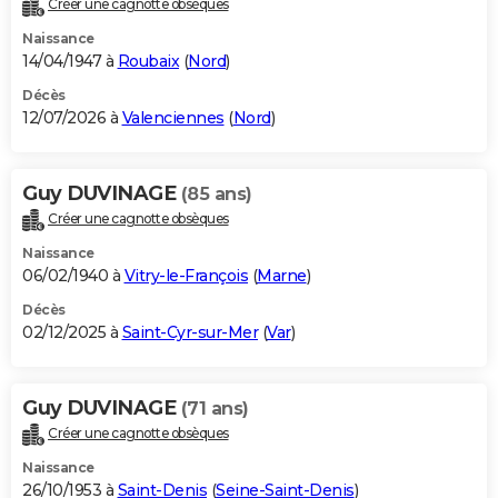
Créer une cagnotte obsèques
City break
Voyage de noces
Climat
Destinations
Voyage nature
Forum
+
PHOTO
Naissance
14/04/1947 à
Roubaix
(
Nord
)
GUIDES D'ACHAT
Décès
12/07/2026 à
Valenciennes
(
Nord
)
BONS PLANS
CARTE DE VOEUX
Guy DUVINAGE
(85 ans)
Carte Bonne année
Carte Pâques
Carte de Noël
Carte Saint-Valentin
Carte d'anniversaire
DICTIONNAIRE
Créer une cagnotte obsèques
Biographies
Expressions
Dictionnaire
Citations
Proverbes
PROGRAMME TV
Naissance
06/02/1940 à
Vitry-le-François
(
Marne
)
COPAINS D'AVANT
Décès
02/12/2025 à
Saint-Cyr-sur-Mer
(
Var
)
Se connecter
Collèges
Universités
Service militaire
S'inscrire
Lycées
Primaires
Entreprises
Avis de recherche
AVIS DE DÉCÈS
FORUM
Guy DUVINAGE
(71 ans)
Lifestyle
Sport
Television
Cinema
Bricolage
Culture
Auto
Voyage
Créer une cagnotte obsèques
Naissance
26/10/1953 à
Saint-Denis
(
Seine-Saint-Denis
)