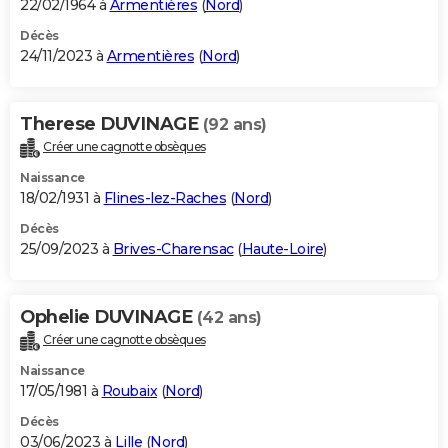
22/02/1964 à
Armentières
(
Nord
)
Décès
24/11/2023 à
Armentières
(
Nord
)
Therese DUVINAGE
(92 ans)
Créer une cagnotte obsèques
Naissance
18/02/1931 à
Flines-lez-Raches
(
Nord
)
Décès
25/09/2023 à
Brives-Charensac
(
Haute-Loire
)
Ophelie DUVINAGE
(42 ans)
Créer une cagnotte obsèques
Naissance
17/05/1981 à
Roubaix
(
Nord
)
Décès
03/06/2023 à
Lille
(
Nord
)