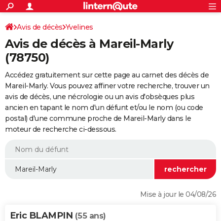
ACTUALITÉS
Connexion
S'inscrire
Avis de décès
Yvelines
Rechercher
Société
Education
Villes
Politique
Faits Divers
Monde
+
SPORT
Avis de décès à Mareil-Marly
Football
Cyclisme
Forum
Coupe du monde 2026
Tennis
Rugby
CULTURE
(78750)
TNT
Cinéma
Musique
Programme TV
Streaming
Sorties cinéma
+
FINANCE
Accédez gratuitement sur cette page au carnet des décès de
Mareil-Marly. Vous pouvez affiner votre recherche, trouver un
Impôts
Immobilier
Banque
Crédit
Retraite
Epargne
Risques naturels par ville
Assurance
AUTO
avis de décès, une nécrologie ou un avis d'obsèques plus
ancien en tapant le nom d'un défunt et/ou le nom (ou code
Réserver un essai
Berlines
Forum auto
Essais
Citadines
SUV
+
HIGH-TECH
postal) d'une commune proche de Mareil-Marly dans le
moteur de recherche ci-dessous.
Meilleur smartphone
Ordinateurs
Guide high-tech
Mobiles
Internet
Jeux vidéo
+
BRICOLAGE
Aménagement intérieur
Cuisine
Jardinage
+
Forum
Extérieur
Salle de bains
Rangement
WEEK-END
Escapades
Expositions
Week-end nature
Guides de France
Patrimoine
Musées
+
LIFESTYLE
Bien-être
Mode
+
Art de vivre
Loisirs
Modes de vie
SANTE
Mise à jour le 04/08/26
Guide de la santé
Médicaments
+
Alimentation
Maladies
Sommeil
VOYAGE
Eric BLAMPIN
(55 ans)