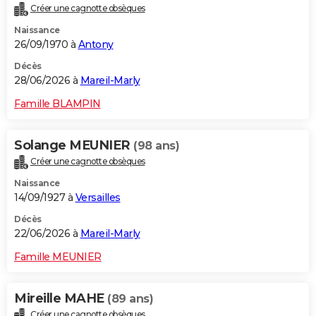
Créer une cagnotte obsèques
City break
Voyage de noces
Climat
Destinations
Voyage nature
Forum
+
PHOTO
Naissance
26/09/1970 à
Antony
GUIDES D'ACHAT
Décès
BONS PLANS
28/06/2026 à
Mareil-Marly
CARTE DE VOEUX
Famille BLAMPIN
Carte Bonne année
Carte Pâques
Carte de Noël
Carte Saint-Valentin
Carte d'anniversaire
DICTIONNAIRE
Solange MEUNIER
(98 ans)
Biographies
Expressions
Dictionnaire
Citations
Proverbes
PROGRAMME TV
Créer une cagnotte obsèques
Naissance
COPAINS D'AVANT
14/09/1927 à
Versailles
Se connecter
Collèges
Universités
Service militaire
S'inscrire
Lycées
Primaires
Entreprises
Avis de recherche
AVIS DE DÉCÈS
Décès
22/06/2026 à
Mareil-Marly
FORUM
Famille MEUNIER
Lifestyle
Sport
Television
Cinema
Bricolage
Culture
Auto
Voyage
Mireille MAHE
(89 ans)
Créer une cagnotte obsèques