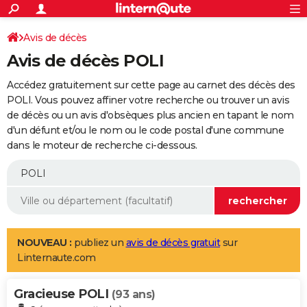
ACTUALITÉS
Connexion
S'inscrire
Avis de décès
Rechercher
Société
Education
Villes
Politique
Faits Divers
Monde
+
SPORT
Avis de décès POLI
Football
Cyclisme
Forum
Coupe du monde 2026
Tennis
Rugby
CULTURE
Accédez gratuitement sur cette page au carnet des décès des
TNT
Cinéma
Musique
Programme TV
Streaming
Sorties cinéma
+
POLI. Vous pouvez affiner votre recherche ou trouver un avis
FINANCE
de décès ou un avis d'obsèques plus ancien en tapant le nom
Impôts
Immobilier
Banque
Crédit
Retraite
Epargne
Risques naturels par ville
Assurance
AUTO
d'un défunt et/ou le nom ou le code postal d'une commune
dans le moteur de recherche ci-dessous.
Réserver un essai
Berlines
Forum auto
Essais
Citadines
SUV
+
HIGH-TECH
Meilleur smartphone
Ordinateurs
Guide high-tech
Mobiles
Internet
Jeux vidéo
+
BRICOLAGE
Aménagement intérieur
Cuisine
Jardinage
+
Forum
Extérieur
Salle de bains
Rangement
WEEK-END
Escapades
Expositions
Week-end nature
Guides de France
Patrimoine
Musées
+
LIFESTYLE
NOUVEAU :
publiez un
avis de décès gratuit
sur
Linternaute.com
Bien-être
Mode
+
Art de vivre
Loisirs
Modes de vie
SANTE
Gracieuse POLI
Guide de la santé
Médicaments
+
Alimentation
Maladies
Sommeil
(93 ans)
VOYAGE