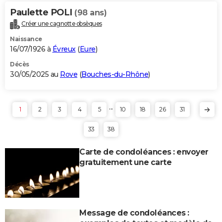
Paulette POLI
(98 ans)
Créer une cagnotte obsèques
Naissance
16/07/1926 à
Évreux
(
Eure
)
Décès
30/05/2025 au
Rove
(
Bouches-du-Rhône
)
...
1
2
3
4
5
10
18
26
31
33
38
Carte de condoléances : envoyer
gratuitement une carte
Message de condoléances :