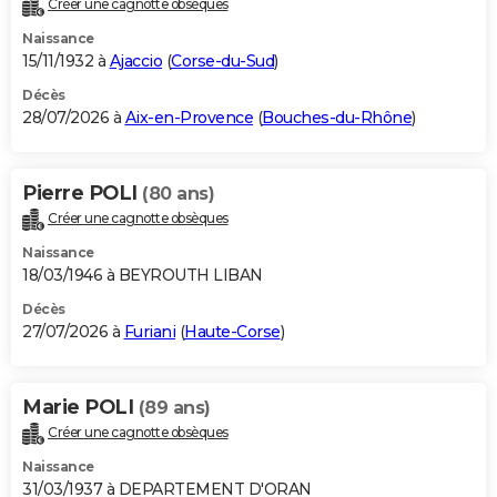
Créer une cagnotte obsèques
City break
Voyage de noces
Climat
Destinations
Voyage nature
Forum
+
PHOTO
Naissance
15/11/1932 à
Ajaccio
(
Corse-du-Sud
)
GUIDES D'ACHAT
Décès
28/07/2026 à
Aix-en-Provence
(
Bouches-du-Rhône
)
BONS PLANS
CARTE DE VOEUX
Pierre POLI
(80 ans)
Carte Bonne année
Carte Pâques
Carte de Noël
Carte Saint-Valentin
Carte d'anniversaire
DICTIONNAIRE
Créer une cagnotte obsèques
Biographies
Expressions
Dictionnaire
Citations
Proverbes
PROGRAMME TV
Naissance
18/03/1946 à BEYROUTH LIBAN
COPAINS D'AVANT
Décès
27/07/2026 à
Furiani
(
Haute-Corse
)
Se connecter
Collèges
Universités
Service militaire
S'inscrire
Lycées
Primaires
Entreprises
Avis de recherche
AVIS DE DÉCÈS
FORUM
Marie POLI
(89 ans)
Lifestyle
Sport
Television
Cinema
Bricolage
Culture
Auto
Voyage
Créer une cagnotte obsèques
Naissance
31/03/1937 à DEPARTEMENT D'ORAN