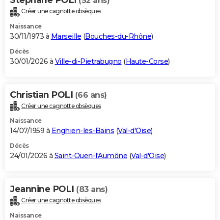
(52 ans)
Créer une cagnotte obsèques
Naissance
30/11/1973 à
Marseille
(
Bouches-du-Rhône
)
Décès
30/01/2026 à
Ville-di-Pietrabugno
(
Haute-Corse
)
Christian POLI
(66 ans)
Créer une cagnotte obsèques
Naissance
14/07/1959 à
Enghien-les-Bains
(
Val-d'Oise
)
Décès
24/01/2026 à
Saint-Ouen-l'Aumône
(
Val-d'Oise
)
Jeannine POLI
(83 ans)
Créer une cagnotte obsèques
Naissance